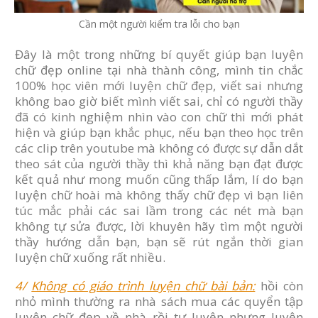
Cần một người kiểm tra lỗi cho bạn
Đây là một trong những bí quyết giúp bạn luyện
chữ đẹp online tại nhà thành công, mình tin chắc
100% học viên mới luyện chữ đẹp, viết sai nhưng
không bao giờ biết mình viết sai, chỉ có người thầy
đã có kinh nghiệm nhìn vào con chữ thì mới phát
hiện và giúp bạn khắc phục, nếu bạn theo học trên
các clip trên youtube mà không có được sự dẫn dắt
theo sát của người thầy thì khả năng bạn đạt được
kết quả như mong muốn cũng thấp lắm, lí do bạn
luyện chữ hoài mà không thấy chữ đẹp vì bạn liên
túc mắc phải các sai lầm trong các nét mà bạn
không tự sửa được, lời khuyên hãy tìm một người
thầy hướng dẫn bạn, bạn sẽ rút ngắn thời gian
luyện chữ xuống rất nhiều.
4/
Không có giáo trình luyện chữ bài bản:
hồi còn
nhỏ mình thường ra nhà sách mua các quyển tập
luyện chữ đẹp về nhà rồi tự luyện nhưng luyện