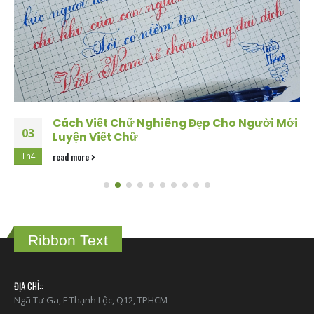
Cách Viết Chữ Nghiêng Đẹp Cho Người Mới
03
Luyện Viết Chữ
Th4
read more
Ribbon Text
ĐỊA CHỈ::
Ngã Tư Ga, F Thạnh Lộc, Q12, TPHCM