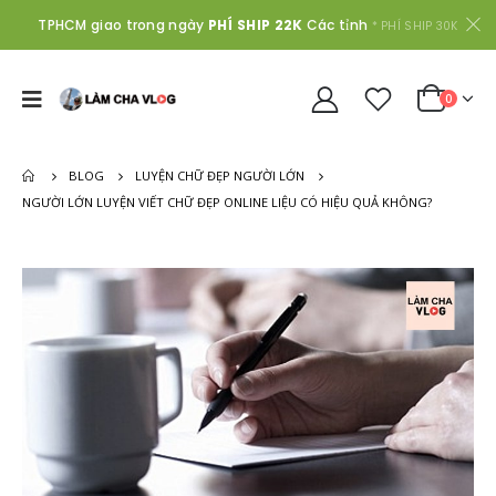
TPHCM giao trong ngày
PHÍ SHIP 22K
Các tỉnh
* PHÍ SHIP 30K
0
BLOG
LUYỆN CHỮ ĐẸP NGƯỜI LỚN
NGƯỜI LỚN LUYỆN VIẾT CHỮ ĐẸP ONLINE LIỆU CÓ HIỆU QUẢ KHÔNG?