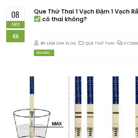
Que Thử Thai 1 Vạch Đậm 1 Vạch R
08
có thai không?
TH12
BY
LÀM CHA VLOG
QUE THỬ THAI
0 COM
READ MORE...