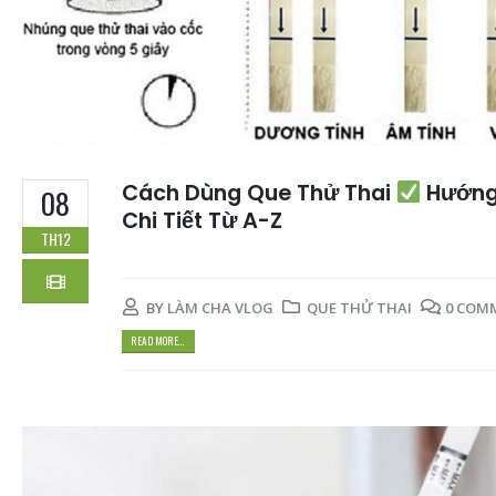
Cách Dùng Que Thử Thai
Hướng
08
Chi Tiết Từ A-Z
TH12
BY
LÀM CHA VLOG
QUE THỬ THAI
0 COM
READ MORE...