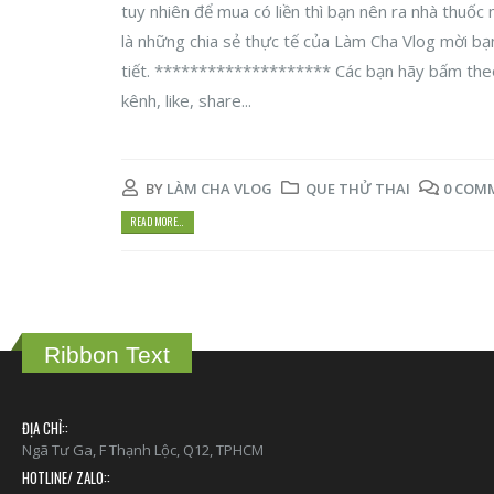
tuy nhiên để mua có liền thì bạn nên ra nhà thuốc
là những chia sẻ thực tế của Làm Cha Vlog mời bạ
tiết. ******************** Các bạn hãy bấm the
kênh, like, share...
BY
LÀM CHA VLOG
QUE THỬ THAI
0 COM
READ MORE...
Ribbon Text
ĐỊA CHỈ::
Ngã Tư Ga, F Thạnh Lộc, Q12, TPHCM
HOTLINE/ ZALO::