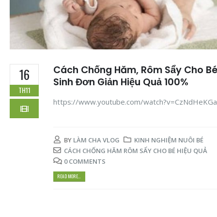
Cách Chống Hăm, Rôm Sẩy Cho Bé
16
Sinh Đơn Giản Hiệu Quả 100%
TH11
https://www.youtube.com/watch?v=CzNdHeKG
BY
LÀM CHA VLOG
KINH NGHIỆM NUÔI BÉ
CÁCH CHỐNG HĂM RÔM SẨY CHO BÉ HIỆU QUẢ
0 COMMENTS
READ MORE...