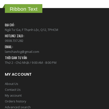
Ribbon Text
ĐỊA CHỈ::
Ngã Tư Ga, F Thạnh Lộc, Q12, TPHCM
HOTLINE/ ZALO::
0938.737.282
EMAIL::
lamchavlog@gmail.com
THỜI GIAN TƯ VẤN:
Thứ 2 - Chủ Nhật / 9:00 AM - 8:00 PM
MY ACCOUNT
About Us
Contact Us
My account
Orders history
Advanced search