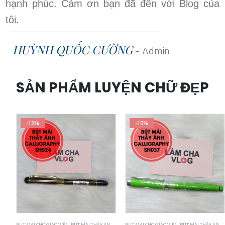
hạnh phúc. Cảm ơn bạn đã đến với Blog của
tôi.
HUỲNH QUỐC CƯỜNG
-
Admin
SẢN PHẨM LUYỆN CHỮ ĐẸP
-13%
-10%
BÚT MÀI CHO GIÁO VIÊN
,
BÚT MÀI THẦY ÁNH
,
BÚT NGÒI LÁ TRE
BÚT MÀI CHO GIÁO VIÊN
,
BÚT MÀI THẦY ÁNH
,