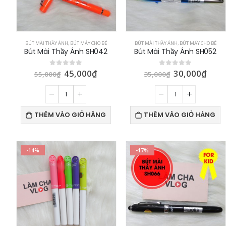
BÚT MÀI THẦY ÁNH
,
BÚT MÁY CHO BÉ
BÚT MÀI THẦY ÁNH
,
BÚT MÁY CHO BÉ
Bút Mài Thầy Ánh SH042
Bút Mài Thầy Ánh SH052
45,000
₫
30,000
₫
0
out of 5
0
out of 5
55,000
₫
35,000
₫
THÊM VÀO GIỎ HÀNG
THÊM VÀO GIỎ HÀNG
-14%
-17%