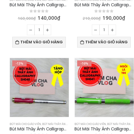
Bút Mài Thầy Ánh Calligraphy SH024
Bút Mài Thầy Ánh Calligraphy SH037
140,000
₫
190,000
₫
0
out of 5
0
out of 5
160,000
₫
210,000
₫
THÊM VÀO GIỎ HÀNG
THÊM VÀO GIỎ HÀNG
-13%
-16%
BÚT MÀI CHO GIÁO VIÊN
,
BÚT MÀI THẦY ÁNH
,
BÚT NGÒI LÁ TRE
BÚT MÀI CHO GIÁO VIÊN
,
BÚT MÀI THẦY ÁNH
,
Bút Mài Thầy Ánh Calligraphy SH040
Bút Mài Thầy Ánh Calligraphy SH041