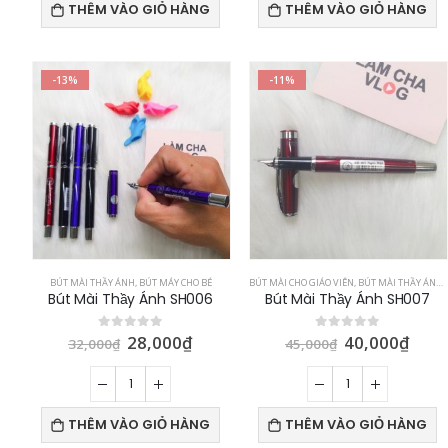
THÊM VÀO GIỎ HÀNG
THÊM VÀO GIỎ HÀNG
-13%
-11%
BÚT MÀI THẦY ÁNH
,
BÚT MÁY CHO BÉ
BÚT MÀI CHO GIÁO VIÊN
,
BÚT MÀI THẦY ÁNH
,
Bút Mài Thầy Ánh SH006
Bút Mài Thầy Ánh SH007
28,000
₫
40,000
₫
0
out of 5
0
out of 5
32,000
₫
45,000
₫
THÊM VÀO GIỎ HÀNG
THÊM VÀO GIỎ HÀNG