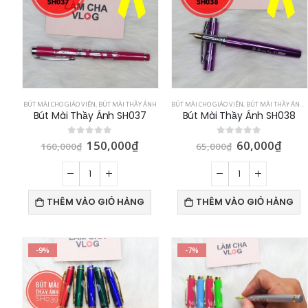
BÚT MÀI CHO GIÁO VIÊN
,
BÚT MÀI THẦY ÁNH
BÚT MÀI CHO GIÁO VIÊN
,
BÚT MÀI THẦY ÁNH
,
Bút Mài Thầy Ánh SH037
Bút Mài Thầy Ánh SH038
150,000
₫
60,000
₫
0
out of 5
0
out of 5
160,000
₫
65,000
₫
THÊM VÀO GIỎ HÀNG
THÊM VÀO GIỎ HÀNG
-9%
-7%