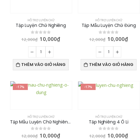
HỖ TRỢ LUYỆN CHỮ
HỖ TRỢ LUYỆN CHỮ
Tập Luyện Chữ Nghiêng
Tập Mẫu Luyện Chữ Đứng
10,000
₫
10,000
₫
0
out of 5
0
out of 5
12,000
₫
12,000
₫
THÊM VÀO GIỎ HÀNG
THÊM VÀO GIỎ HÀNG
-17%
-17%
HỖ TRỢ LUYỆN CHỮ
HỖ TRỢ LUYỆN CHỮ
Tập Mẫu Luyện Chữ Nghiêng Đường Kẻ Đứng
Tập Nghiêng 4 Ô Li
10,000
₫
10,000
₫
0
out of 5
0
out of 5
12,000
₫
12,000
₫