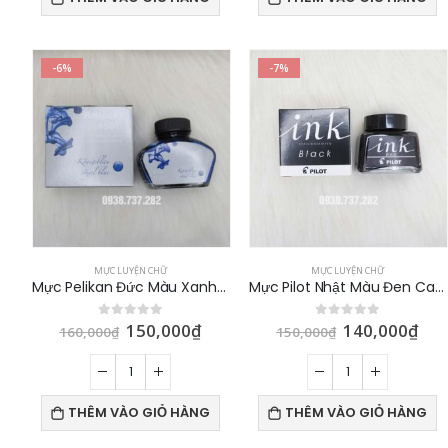
-6%
-7%
MỰC LUYỆN CHỮ
MỰC LUYỆN CHỮ
Mực Pelikan Đức Màu Xanh Dương Chính Hãng 62ml
Mực Pilot Nhật Màu Đen Cao Cấp 30ml
150,000
₫
140,000
₫
0
out of 5
0
out of 5
160,000
₫
150,000
₫
THÊM VÀO GIỎ HÀNG
THÊM VÀO GIỎ HÀNG