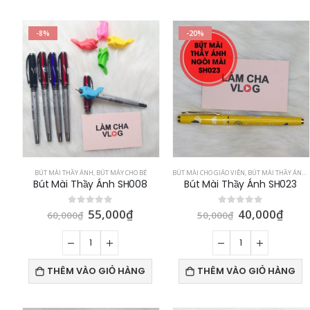
-8%
-20%
BÚT MÀI THẦY ÁNH
,
BÚT MÁY CHO BÉ
BÚT MÀI CHO GIÁO VIÊN
,
BÚT MÀI THẦY ÁNH
,
Bút Mài Thầy Ánh SH008
Bút Mài Thầy Ánh SH023
55,000
₫
40,000
₫
0
out of 5
0
out of 5
60,000
₫
50,000
₫
THÊM VÀO GIỎ HÀNG
THÊM VÀO GIỎ HÀNG