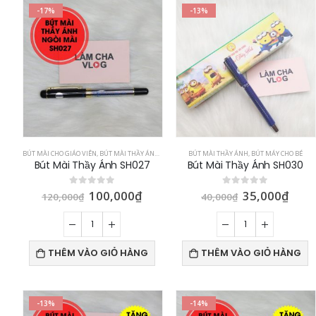
-17%
-13%
BÚT MÀI CHO GIÁO VIÊN
,
BÚT MÀI THẦY ÁNH
,
BÚT MÁY CHO BÉ
BÚT MÀI THẦY ÁNH
,
BÚT MÁY CHO BÉ
Bút Mài Thầy Ánh SH027
Bút Mài Thầy Ánh SH030
100,000
₫
35,000
₫
0
out of 5
0
out of 5
120,000
₫
40,000
₫
THÊM VÀO GIỎ HÀNG
THÊM VÀO GIỎ HÀNG
-13%
-14%