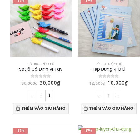
-17%
-17%
HỖ TRỢ LUYỆN CHỮ
HỖ TRỢ LUYỆN CHỮ
Set 6 Cá Định Vị Tay
Tập Đứng 4 Ô Li
30,000
₫
10,000
₫
0
out of 5
0
out of 5
36,000
₫
12,000
₫
THÊM VÀO GIỎ HÀNG
THÊM VÀO GIỎ HÀNG
-17%
-17%