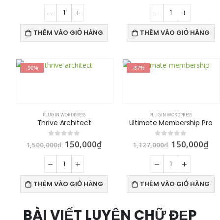
THÊM VÀO GIỎ HÀNG
THÊM VÀO GIỎ HÀNG
-90%
-87%
PLUGIN WORDPRESS
PLUGIN WORDPRESS
Thrive Architect
Ultimate Membership Pro
150,000
₫
150,000
₫
0
out of 5
0
out of 5
1,500,000
₫
1,127,000
₫
THÊM VÀO GIỎ HÀNG
THÊM VÀO GIỎ HÀNG
BÀI VIẾT LUYỆN CHỮ ĐẸP