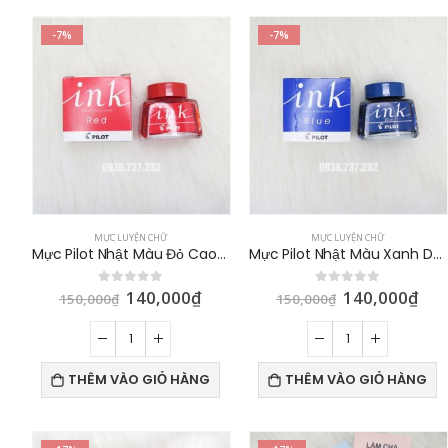
-7%
-7%
MỰC LUYỆN CHỮ
MỰC LUYỆN CHỮ
Mực Pilot Nhật Màu Đỏ Cao Cấp 30ml
Mực Pilot Nhật Màu Xanh Dương Cao Cấp 30ml
140,000
₫
140,000
₫
0
out of 5
0
out of 5
150,000
₫
150,000
₫
THÊM VÀO GIỎ HÀNG
THÊM VÀO GIỎ HÀNG