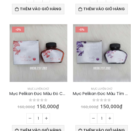
THÊM VÀO GIỎ HÀNG
THÊM VÀO GIỎ HÀNG
-6%
-6%
MỰC LUYỆN CHỮ
MỰC LUYỆN CHỮ
Mực Pelikan Đức Màu Đỏ Chính Hãng 62ml
Mực Pelikan Đức Màu Tím Chính Hãng 62ml
150,000
₫
150,000
₫
0
out of 5
0
out of 5
160,000
₫
160,000
₫
THÊM VÀO GIỎ HÀNG
THÊM VÀO GIỎ HÀNG