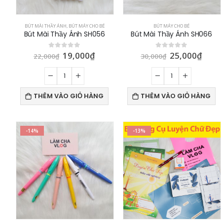
BÚT MÀI THẦY ÁNH
,
BÚT MÁY CHO BÉ
BÚT MÁY CHO BÉ
Bút Mài Thầy Ánh SH056
Bút Mài Thầy Ánh SH066
19,000
₫
25,000
₫
0
out of 5
0
out of 5
22,000
₫
30,000
₫
THÊM VÀO GIỎ HÀNG
THÊM VÀO GIỎ HÀNG
-14%
-13%