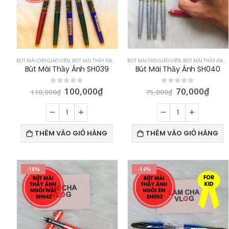
BÚT MÀI CHO GIÁO VIÊN
,
BÚT MÀI THẦY ÁNH
,
BÚT MÁY CHO BÉ
BÚT MÀI CHO GIÁO VIÊN
,
BÚT MÀI THẦY ÁNH
,
Bút Mài Thầy Ánh SH039
Bút Mài Thầy Ánh SH040
100,000
₫
70,000
₫
0
out of 5
0
out of 5
110,000
₫
75,000
₫
THÊM VÀO GIỎ HÀNG
THÊM VÀO GIỎ HÀNG
-18%
-14%