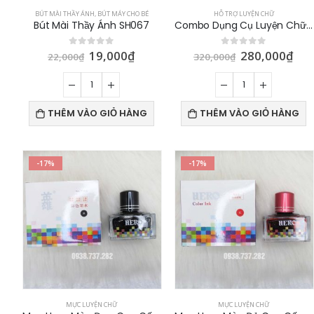
BÚT MÀI THẦY ÁNH
,
BÚT MÁY CHO BÉ
HỖ TRỢ LUYỆN CHỮ
Bút Mài Thầy Ánh SH067
Combo Dụng Cụ Luyện Chữ Đẹp Tại Nhà
19,000
₫
280,000
₫
0
out of 5
0
out of 5
22,000
₫
320,000
₫
THÊM VÀO GIỎ HÀNG
THÊM VÀO GIỎ HÀNG
-17%
-17%
MỰC LUYỆN CHỮ
MỰC LUYỆN CHỮ