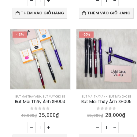
THÊM VÀO GIỎ HÀNG
THÊM VÀO GIỎ HÀNG
-13%
-20%
BÚT MÀI THẦY ÁNH
,
BÚT MÁY CHO BÉ
BÚT MÀI THẦY ÁNH
,
BÚT MÁY CHO BÉ
Bút Mài Thầy Ánh SH003
Bút Mài Thầy Ánh SH005
35,000
₫
28,000
₫
0
out of 5
0
out of 5
40,000
₫
35,000
₫