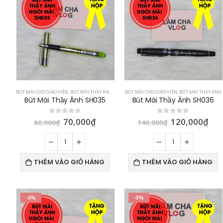
BÚT MÀI CHO GIÁO VIÊN
,
BÚT MÀI THẦY ÁNH
,
BÚT MÁY CHO BÉ
BÚT MÀI CHO GIÁO VIÊN
,
BÚT MÀI THẦY ÁNH
Bút Mài Thầy Ánh SH035
Bút Mài Thầy Ánh SH036
70,000
₫
120,000
₫
0
out of 5
0
out of 5
80,000
₫
140,000
₫
THÊM VÀO GIỎ HÀNG
THÊM VÀO GIỎ HÀNG
-6%
-8%