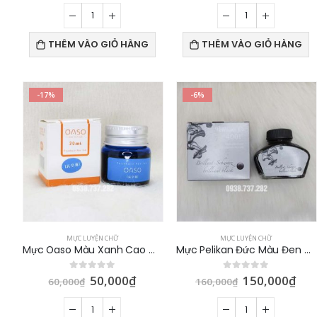
THÊM VÀO GIỎ HÀNG
THÊM VÀO GIỎ HÀNG
-17%
-6%
MỰC LUYỆN CHỮ
MỰC LUYỆN CHỮ
Mực Oaso Màu Xanh Cao Cấp Nội Địa Trung Quốc 20ml
Mực Pelikan Đức Màu Đen Chính Hãng 62ml
50,000
₫
150,000
₫
0
out of 5
0
out of 5
60,000
₫
160,000
₫