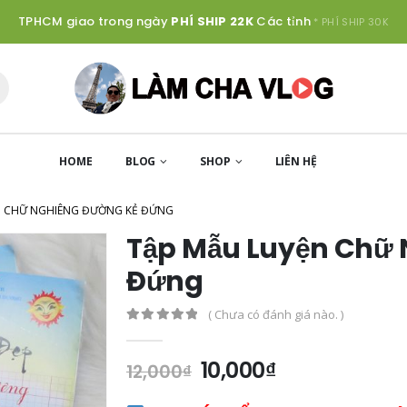
TPHCM giao trong ngày
PHÍ SHIP 22K
Các tỉnh
* PHÍ SHIP 30K
HOME
BLOG
SHOP
LIÊN HỆ
N CHỮ NGHIÊNG ĐƯỜNG KẺ ĐỨNG
Tập Mẫu Luyện Chữ
Đứng
( Chưa có đánh giá nào. )
0
out of 5
10,000
₫
12,000
₫