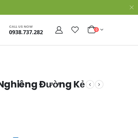
CALL US NOW
0
0938.737.282
 Nghiêng Đường Kẻ