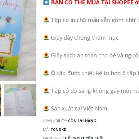
BẠN CÓ THỂ MUA TẠI SHOPEE ở
Tập có in chữ mẫu sẵn gồm: chữ t
Giấy dày chống thấm mực
Giấy sạch an toàn cho bé và ngườ
Ô tập được thiết kế to hơn ô tập
Tập có độ sáng không gây mỏi m
Sản xuất tại Việt Nam
AVAILABILITY:
CÒN 191 HÀNG
MÃ:
TCNDKD
DANH MỤC:
HỖ TRỢ LUYỆN CHỮ