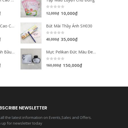
0
out of 5
₫
10,000
₫
12,000
₫
Mực Hero Màu Đỏ Cao Cấp Nội Địa Trung Quốc 40ml
Bút Mài Thầy Ánh SH030
0
out of 5
₫
35,000
₫
40,000
₫
Mực Hero Màu Xanh Bầu Trời Cao Cấp Nội Địa Trung Quốc 40ml
Mực Pelikan Đức Màu Đen Chính Hãng 62ml
0
out of 5
₫
150,000
₫
160,000
₫
BSCRIBE NEWSLETTER
all the latest information on Events,Sales and Offers.
n up for newsletter today