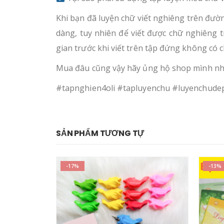
Khi bạn đã luyện chữ viết nghiêng trên đườ
dàng, tuy nhiên để viết được chữ nghiêng t
gian trước khi viết trên tập đứng không có 
Mua đâu cũng vậy hãy ủng hộ shop mình nh
#tapnghien4oli #tapluyenchu #luyenchude
SẢN PHẨM TƯƠNG TỰ
-13%
-17%