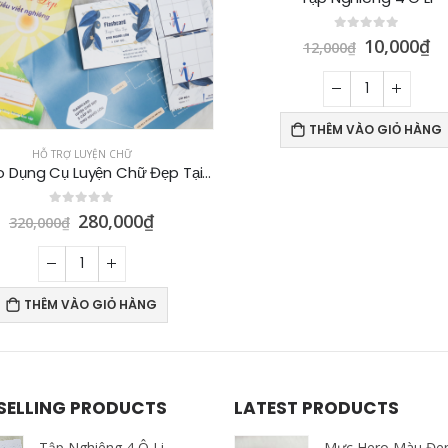
0
out of 5
0
out of 5
10,000
₫
10,000
₫
12,000
₫
12,000
₫
THÊM VÀO GIỎ HÀNG
THÊM VÀO GIỎ HÀNG
 SELLING PRODUCTS
LATEST PRODUCTS
Tập Nghiêng 4 Ô Li