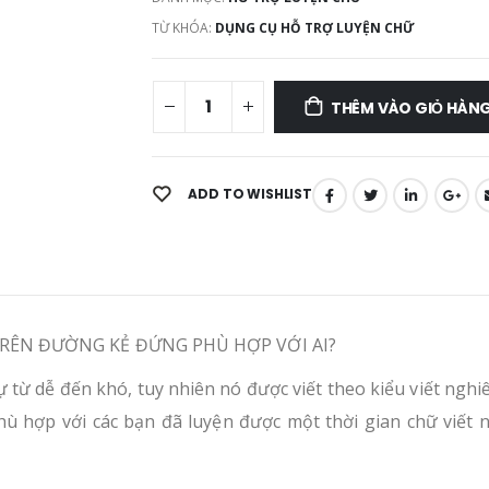
TỪ KHÓA:
DỤNG CỤ HỖ TRỢ LUYỆN CHỮ
THÊM VÀO GIỎ HÀN
ADD TO WISHLIST
TRÊN ĐƯỜNG KẺ ĐỨNG PHÙ HỢP VỚI AI?
ự từ dễ đến khó, tuy nhiên nó được viết theo kiểu viết ngh
hù hợp với các bạn đã luyện được một thời gian chữ viết 