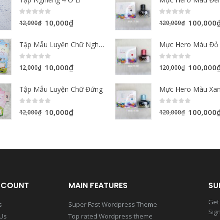
0
out of 5
0
out of 5
10,000
₫
100,000
12,000
₫
120,000
₫
Tập Mẫu Luyện Chữ Nghiêng Đường Kẻ Đứng
0
out of 5
0
out of 5
10,000
₫
100,000
12,000
₫
120,000
₫
Tập Mẫu Luyện Chữ Đứng
0
out of 5
0
out of 5
10,000
₫
100,000
12,000
₫
120,000
₫
CCOUNT
MAIN FEATURES
SU
Get 
s
Super Fast Wordpress Theme
Sig
 Us
Top rated Wordpress theme