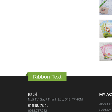
Ribbon Text
MY A
ĐỊA CHỈ::
Ngã Tư Ga, F Thạnh Lộc, Q12, TPHCM
About U
HOTLINE/ ZALO::
Contact
0938.737.282