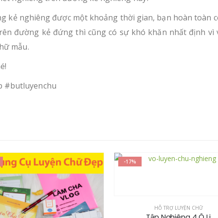
ng kẻ nghiêng được một khoảng thời gian, bạn hoàn toàn có
rên đường kẻ đứng thì cũng có sự khó khăn nhất định vì v
chữ mẫu.
é!
p #butluyenchu
-17%
HỖ TRỢ LUYỆN CHỮ
HỖ TRỢ LUYỆN CHỮ
Tập Nghiêng 4 Ô Li
Tập Luyện Chữ Nghiên