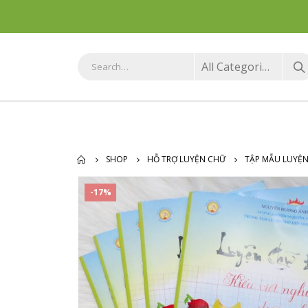
All Categories
SHOP
HỖ TRỢ LUYỆN CHỮ
TẬP MẪU LUYỆ
-17%