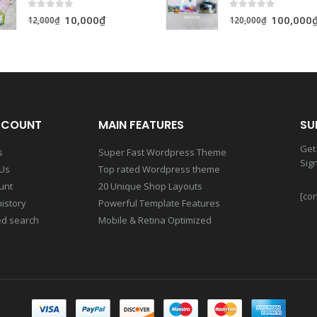
0
out of 5
0
out of 5
10,000
₫
100,000
12,000
₫
120,000
₫
CCOUNT
MAIN FEATURES
SU
Get 
s
Super Fast Wordpress Theme
Sig
 Us
Top rated Wordpress theme
unt
20 Unique Shop Layouts
[con
istory
Powerful Template Features
d search
Mobile & Retina Optimized