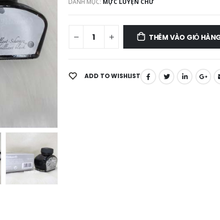
DANH MỤC:
MỰC LUYỆN CHỮ
THÊM VÀO GIỎ HÀN
ADD TO WISHLIST