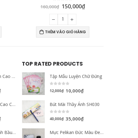
0
out of 5
00
₫
50,000
₫
60,000
₫
HÀNG
THÊM VÀO GIỎ HÀNG
TOP RATED PRODUCTS
Mực Hero Màu Đen Cao Cấp Nội Địa Trung Quốc 40ml
Tập Mẫu Luyện Chữ Đứng
0
out of 5
₫
10,000
₫
12,000
₫
Mực Hero Màu Đỏ Cao Cấp Nội Địa Trung Quốc 40ml
Bút Mài Thầy Ánh SH030
0
out of 5
₫
35,000
₫
40,000
₫
Mực Hero Màu Xanh Bầu Trời Cao Cấp Nội Địa Trung Quốc 40ml
Mực Pelikan Đức Màu Đen Chính Hãng 62ml