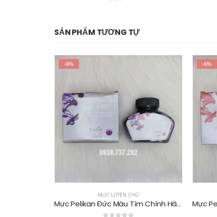
SẢN PHẨM TƯƠNG TỰ
-6%
ỆN CHỮ
MỰC LUYỆN CHỮ
Mực Pelikan Đức Màu Tím Chính Hãng 62ml
Mực Pelikan Đức Màu Đỏ Chính Hãng 62ml