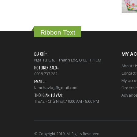
Ribbon Text
MY A
ĐỊA CHỈ::
Ngã Tư Ga, F Thạnh Lộc, Q12, TPHCM
About U
HOTLINE/ ZALO::
Contact
0938.737.282
My acco
EMAIL::
lamchavlog@gmail.com
Orders h
THỜI GIAN TƯ VẤN:
Advance
Thứ 2 - Chủ Nhật / 9:00 AM - 8:00 PM
© Copyright 2019. All Rights Reserved.