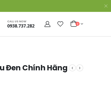
CALL US NOW
0
0938.737.282
u Đen Chính Hãng