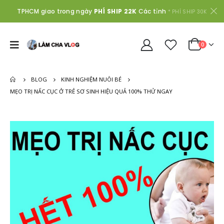
TPHCM giao trong ngày
PHÍ SHIP 22K
Các tỉnh
* PHÍ SHIP 30K
0
BLOG
KINH NGHIỆM NUÔI BÉ
MẸO TRỊ NẤC CỤC Ở TRẺ SƠ SINH HIỆU QUẢ 100% THỬ NGAY