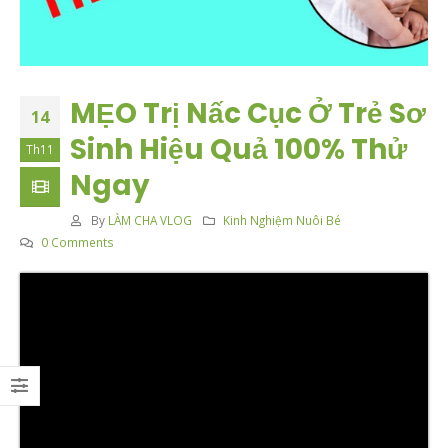
MẸO Trị Nấc Cục Ở Trẻ Sơ
14
Sinh Hiệu Quả 100% Thử
Th11
Ngay
By
LÀM CHA VLOG
Kinh Nghiệm Nuôi Bé
0 Comments