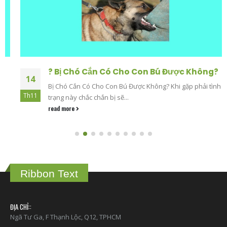
? Bị Chó Cắn Có Cho Con Bú Được Không?
14
Bị Chó Cắn Có Cho Con Bú Được Không? Khi gặp phải tình
Th11
trạng này chắc chắn bị sẽ...
read more
Ribbon Text
ĐỊA CHỈ::
Ngã Tư Ga, F Thạnh Lộc, Q12, TPHCM
HOTLINE/ ZALO::