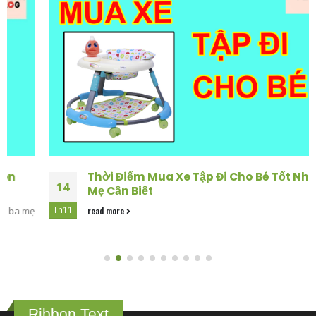
Thời Điểm Mua Xe Tập Đi Cho Bé Tốt Nhất Bố
14
Mẹ Cần Biết
Th11
read more
Ribbon Text