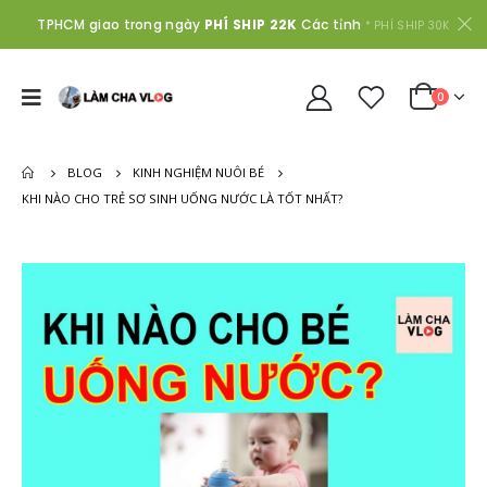
TPHCM giao trong ngày
PHÍ SHIP 22K
Các tỉnh
* PHÍ SHIP 30K
0
BLOG
KINH NGHIỆM NUÔI BÉ
KHI NÀO CHO TRẺ SƠ SINH UỐNG NƯỚC LÀ TỐT NHẤT?