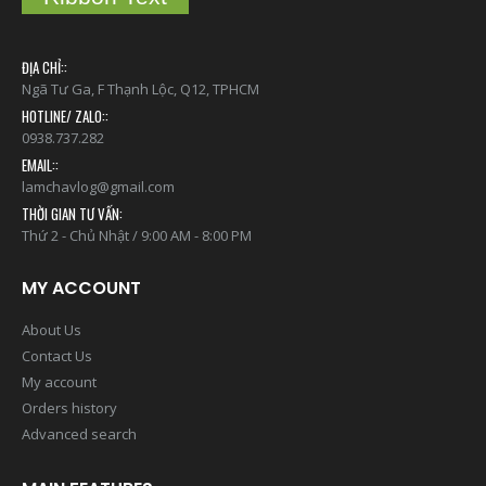
ĐỊA CHỈ::
Ngã Tư Ga, F Thạnh Lộc, Q12, TPHCM
HOTLINE/ ZALO::
0938.737.282
EMAIL::
lamchavlog@gmail.com
THỜI GIAN TƯ VẤN:
Thứ 2 - Chủ Nhật / 9:00 AM - 8:00 PM
MY ACCOUNT
About Us
Contact Us
My account
Orders history
Advanced search
MAIN FEATURES