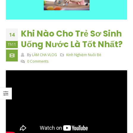
Khi Nào Cho Trẻ Sơ Sinh
14
Uống Nước Là Tốt Nhất?
Th11
By
LÀM CHA VLOG
Kinh Nghiệm Nuôi Bé
0 Comments