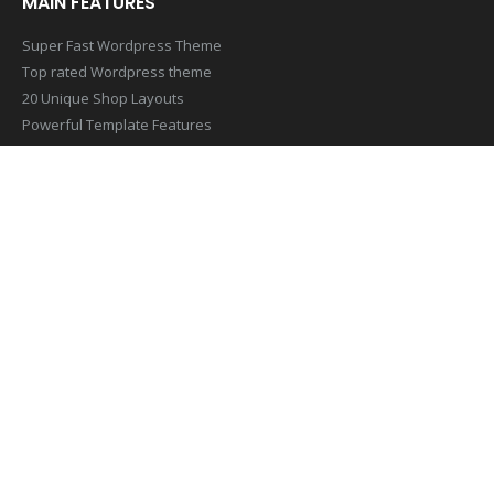
Super Fast Wordpress Theme
Top rated Wordpress theme
20 Unique Shop Layouts
Powerful Template Features
Mobile & Retina Optimized
SUBSCRIBE NEWSLETTER
Get all the latest information on Events,Sales and Offers. Sign up
for newsletter today
[contact-form-7 id=”1407″ title=”Footer Newsletter Form”]
© Copyright 2019. All Rights Reserved.