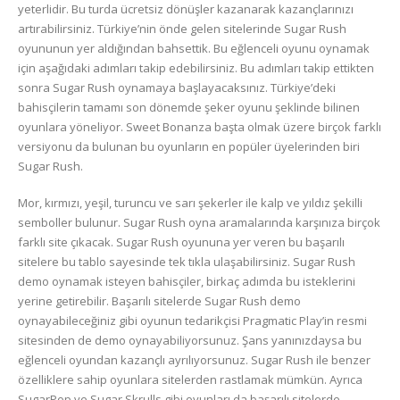
yeterlidir. Bu turda ücretsiz dönüşler kazanarak kazançlarınızı
artırabilirsiniz. Türkiye’nin önde gelen sitelerinde Sugar Rush
oyununun yer aldığından bahsettik. Bu eğlenceli oyunu oynamak
için aşağıdaki adımları takip edebilirsiniz. Bu adımları takip ettikten
sonra Sugar Rush oynamaya başlayacaksınız. Türkiye’deki
bahisçilerin tamamı son dönemde şeker oyunu şeklinde bilinen
oyunlara yöneliyor. Sweet Bonanza başta olmak üzere birçok farklı
versiyonu da bulunan bu oyunların en popüler üyelerinden biri
Sugar Rush.
Mor, kırmızı, yeşil, turuncu ve sarı şekerler ile kalp ve yıldız şekilli
semboller bulunur. Sugar Rush oyna aramalarında karşınıza birçok
farklı site çıkacak. Sugar Rush oyununa yer veren bu başarılı
sitelere bu tablo sayesinde tek tıkla ulaşabilirsiniz. Sugar Rush
demo oynamak isteyen bahisçiler, birkaç adımda bu isteklerini
yerine getirebilir. Başarılı sitelerde Sugar Rush demo
oynayabileceğiniz gibi oyunun tedarikçisi Pragmatic Play’in resmi
sitesinden de demo oynayabiliyorsunuz. Şans yanınızdaysa bu
eğlenceli oyundan kazançlı ayrılıyorsunuz. Sugar Rush ile benzer
özelliklere sahip oyunlara sitelerden rastlamak mümkün. Ayrıca
SugarPop ve Sugar Skrulls gibi oyunları da başarılı sitelerde