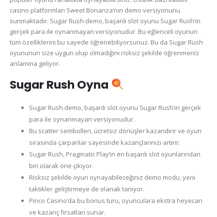
casino platformları Sweet Bonanza’nın demo versiyonunu
sunmaktadır. Sugar Rush demo, başarılı slot oyunu Sugar Rush’ın
gerçek para ile oynanmayan versiyonudur. Bu eğlenceli oyunun
tüm özelliklerini bu sayede öğrenebiliyorsunuz. Bu da Sugar Rush
oyununun size uygun olup olmadığını risksiz şekilde öğrenmeniz
anlamına geliyor.
Sugar Rush Oyna
Sugar Rush demo, başarılı slot oyunu Sugar Rush’ın gerçek
para ile oynanmayan versiyonudur.
Bu scatter sembolleri, ücretsiz dönüşler kazandırır ve oyun
sırasında çarpanlar sayesinde kazançlarınızı artırır.
Sugar Rush, Pragmatic Play’in en başarılı slot oyunlarından
biri olarak öne çıkıyor.
Risksiz şekilde oyun oynayabileceğiniz demo modu, yeni
taktikler geliştirmeye de olanak tanıyor.
Pinco Casino’da bu bonus turu, oyunculara ekstra heyecan
ve kazanç fırsatları sunar.