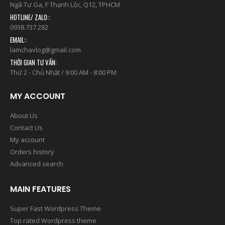
Ngã Tư Ga, F Thạnh Lộc, Q12, TPHCM
HOTLINE/ ZALO::
0938.737.282
EMAIL::
lamchavlog@gmail.com
THỜI GIAN TƯ VẤN:
Thứ 2 - Chủ Nhật / 9:00 AM - 8:00 PM
MY ACCOUNT
About Us
Contact Us
My account
Orders history
Advanced search
MAIN FEATURES
Super Fast Wordpress Theme
Top rated Wordpress theme