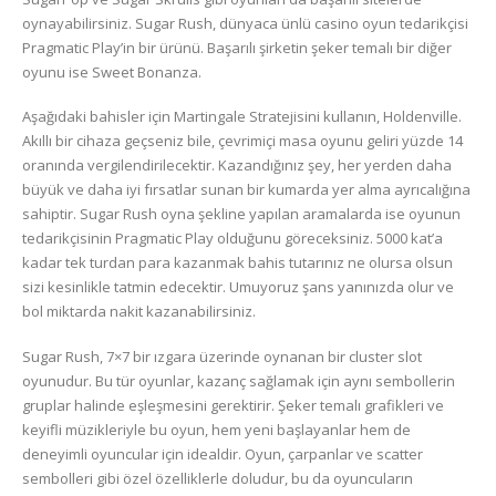
oynayabilirsiniz. Sugar Rush, dünyaca ünlü casino oyun tedarikçisi
Pragmatic Play’in bir ürünü. Başarılı şirketin şeker temalı bir diğer
oyunu ise Sweet Bonanza.
Aşağıdaki bahisler için Martingale Stratejisini kullanın, Holdenville.
Akıllı bir cihaza geçseniz bile, çevrimiçi masa oyunu geliri yüzde 14
oranında vergilendirilecektir. Kazandığınız şey, her yerden daha
büyük ve daha iyi fırsatlar sunan bir kumarda yer alma ayrıcalığına
sahiptir. Sugar Rush oyna şekline yapılan aramalarda ise oyunun
tedarikçisinin Pragmatic Play olduğunu göreceksiniz. 5000 kat’a
kadar tek turdan para kazanmak bahis tutarınız ne olursa olsun
sizi kesinlikle tatmin edecektir. Umuyoruz şans yanınızda olur ve
bol miktarda nakit kazanabilirsiniz.
Sugar Rush, 7×7 bir ızgara üzerinde oynanan bir cluster slot
oyunudur. Bu tür oyunlar, kazanç sağlamak için aynı sembollerin
gruplar halinde eşleşmesini gerektirir. Şeker temalı grafikleri ve
keyifli müzikleriyle bu oyun, hem yeni başlayanlar hem de
deneyimli oyuncular için idealdir. Oyun, çarpanlar ve scatter
sembolleri gibi özel özelliklerle doludur, bu da oyuncuların