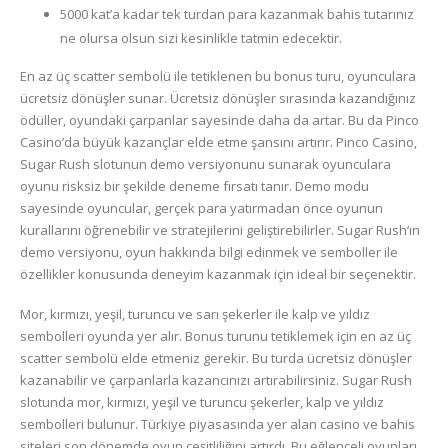
5000 kat’a kadar tek turdan para kazanmak bahis tutarınız
ne olursa olsun sizi kesinlikle tatmin edecektir.
En az üç scatter sembolü ile tetiklenen bu bonus turu, oyunculara
ücretsiz dönüşler sunar. Ücretsiz dönüşler sırasında kazandığınız
ödüller, oyundaki çarpanlar sayesinde daha da artar. Bu da Pinco
Casino’da büyük kazançlar elde etme şansını artırır. Pinco Casino,
Sugar Rush slotunun demo versiyonunu sunarak oyunculara
oyunu risksiz bir şekilde deneme fırsatı tanır. Demo modu
sayesinde oyuncular, gerçek para yatırmadan önce oyunun
kurallarını öğrenebilir ve stratejilerini geliştirebilirler. Sugar Rush’ın
demo versiyonu, oyun hakkında bilgi edinmek ve semboller ile
özellikler konusunda deneyim kazanmak için ideal bir seçenektir.
Mor, kırmızı, yeşil, turuncu ve sarı şekerler ile kalp ve yıldız
sembolleri oyunda yer alır. Bonus turunu tetiklemek için en az üç
scatter sembolü elde etmeniz gerekir. Bu turda ücretsiz dönüşler
kazanabilir ve çarpanlarla kazancınızı artırabilirsiniz. Sugar Rush
slotunda mor, kırmızı, yeşil ve turuncu şekerler, kalp ve yıldız
sembolleri bulunur. Türkiye piyasasında yer alan casino ve bahis
siteleri son dönemde oyun çeşitliliğini artırdı. Bu eğlenceli oyunları