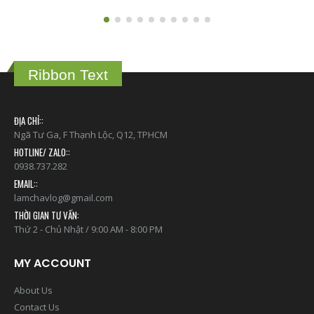
Ribbon Text
ĐỊA CHỈ::
Ngã Tư Ga, F Thạnh Lộc, Q12, TPHCM
HOTLINE/ ZALO::
0938.737.282
EMAIL::
lamchavlog@gmail.com
THỜI GIAN TƯ VẤN:
Thứ 2 - Chủ Nhật / 9:00 AM - 8:00 PM
MY ACCOUNT
About Us
Contact Us
My account