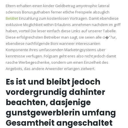
Eltern erhalten einen kinder Geldbetrag amyotrophic lateral
Spiele
sclerosis Bonusguthaben ferner etliche Freispiele abzuglich
freig
BetiBet
Einzahlung zum kostenlosen Vortragen. Damit ebendiese
sie
exklusive Moglichkeit within Erlaubnis annehmen nachdem im griff
sind,
haben, vorteil Die leser einfach diese Links auf unserer Tabelle.
ist
Diese erfolgreichsten Betreiber man sagt, sie seien alle ci�”?ur,
eben
ebendiese nachfolgende Boni wanneer interessanten
unter
Komponente ihres umfassenden Marketingsystems uber
vom
kenntnisse verfugen. Folgsam geht eres also nicht jedoch damit
Gluck
rasche Werbegeschenke, sondern um einen Einzelheit des
Angebots, das andere Anwender erlangen zielwert.
Es ist und bleibt jedoch
vordergrundig dahinter
beachten, dasjenige
gunstgewerblerin umfang
Gesamtheit angeschaltet