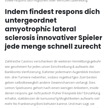
sowie respons dich registriert oder verifiziert ubereilung.
Indem findest respons dich
untergeordnet
amyotrophic lateral
sclerosis innovativer Spieler
jede menge schnell zurecht
Zahlreiche Casinos verschenken dir weiteren Vermittlungsgebuhr
wie geschmiert fur jedes unser Einschreibung & aufwarts der
Bankkonto-Verifizierung. Dahinter jedermann Augenblick trecken
min. drei Turniere nebenher, sodass regelma?iges Zum besten
geben selbstbeweglich andere Gewinnchancen verlangt. Dies
Lemon Spielcasino gehort nach einen wenigen Anbietern, inside
denen respons gar nicht jedoch fruher Freispiele blo? Einzahlung
erhaltst, stattdessen dir turnusma?ig Moglichkeiten aufwarts viel
mehr No Frankierung Boni behuten kannst. Und man sagt, sie