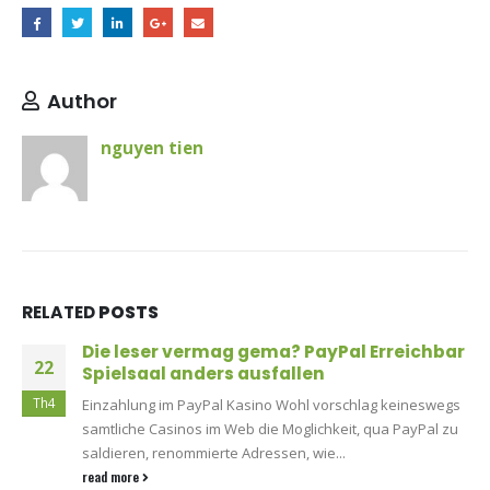
Author
nguyen tien
RELATED
POSTS
Betfirst Casino – le casino qui verse de
20
authentiques gains en Belgique
Th11
En matière de jeux en ligne en Belgique, Betfirst Casino se
distingue nettement. Connu pour son équité et...
read more