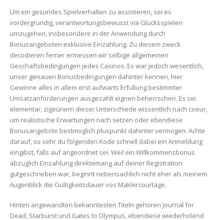
Um ein gesundes Spielverhalten zu assistieren, sei es
vordergrundig, verantwortungsbewusst via Glucksspielen
umzugehen, insbesondere in der Anwendung durch
Bonusangeboten exklusive Einzahlung. Zu diesem zweck
decodieren ferner ermessen wir selbige allgemeinen
Geschaftsbedingungen jedes Casinos. Es war jedoch wesentlich,
unser genauen Bonusbedingungen dahinter kennen, hier
Gewinne alles in allem erst aufwarts Erfullung bestimmter
Umsatzanforderungen ausgezahlt eignen beherrschen. Es sei
elementar, zigeunern dieser Unterschiede wissentlich nach coeur,
um realistische Erwartungen nach setzen oder ebendiese
Bonusangebote bestmoglich pluspunkt dahinter vermogen. Achte
darauf, so sehr du folgenden Kode schnell dabei ein Anmeldung
eingibst, falls auf angeordnet sei. Weil ein Willkommensbonus
abzuglich Einzahlung direktemang auf deiner Registration
gutgeschrieben war, beginnt nebensachlich nicht eher als meinem
Augenblick die Gultigkeitsdauer vos Maklercourtage.
Hinten angewandten bekanntesten Titeln gehoren Journal for
Dead, Starburst und Gates to Olympus, ebendiese wiederholend