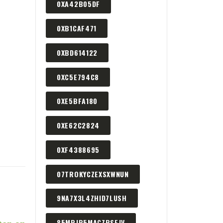
0XA42B05DF
0XB1CAF471
0XBD614122
0XC5E794C8
0XE5BFA180
0XE62C2824
0XF4388695
07TROKYCZEXSXWNUN
9NA7X3L4ZHID7LUSH
is
Candy Spinz: Sweet
Gam
26
24
85MPJP5MACZPSEJV