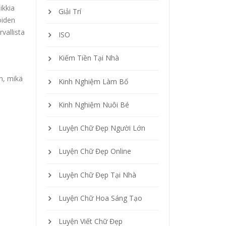
ikkia
Giải Trí
oiden
vallista
ISO
Kiếm Tiền Tại Nhà
n, mikä
Kinh Nghiệm Làm Bố
Kinh Nghiệm Nuôi Bé
Luyện Chữ Đẹp Người Lớn
Luyện Chữ Đẹp Online
Luyện Chữ Đẹp Tại Nhà
Luyện Chữ Hoa Sáng Tạo
Luyện Viết Chữ Đẹp