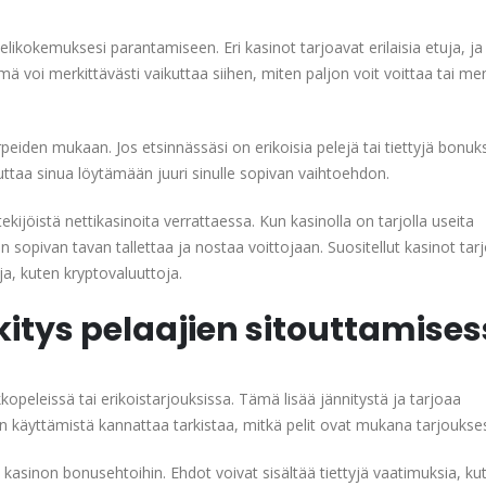
pelikokemuksesi parantamiseen. Eri kasinot tarjoavat erilaisia etuja, ja
ämä voi merkittävästi vaikuttaa siihen, miten paljon voit voittaa tai m
arpeiden mukaan. Jos etsinnässäsi on erikoisia pelejä tai tiettyjä bonuks
uttaa sinua löytämään juuri sinulle sopivan vaihtoehdon.
jöistä nettikasinoita verrattaessa. Kun kasinolla on tarjolla useita
en sopivan tavan tallettaa ja nostaa voittojaan. Suositellut kasinot tar
a, kuten kryptovaluuttoja.
tys pelaajien sitouttamise
kkopeleissä tai erikoistarjouksissa. Tämä lisää jännitystä ja tarjoaa
en käyttämistä kannattaa tarkistaa, mitkä pelit ovat mukana tarjoukse
 kasinon bonusehtoihin. Ehdot voivat sisältää tiettyjä vaatimuksia, ku