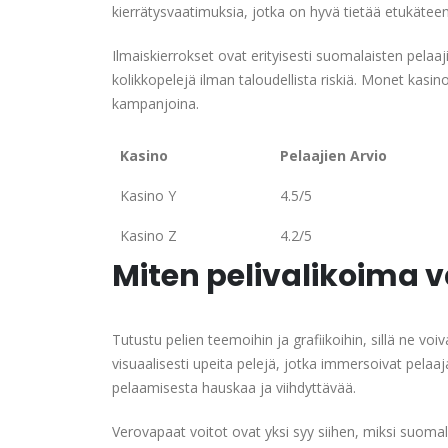
kierrätysvaatimuksia, jotka on hyvä tietää etukäte
Ilmaiskierrokset ovat erityisesti suomalaisten pela
kolikkopelejä ilman taloudellista riskiä. Monet kasin
kampanjoina.
Kasino
Pelaajien Arvio
Kasino Y
4.5/5
Kasino Z
4.2/5
Miten pelivalikoima 
Tutustu pelien teemoihin ja grafiikoihin, sillä ne v
visuaalisesti upeita pelejä, jotka immersoivat pelaa
pelaamisesta hauskaa ja viihdyttävää.
Verovapaat voitot ovat yksi syy siihen, miksi suomala