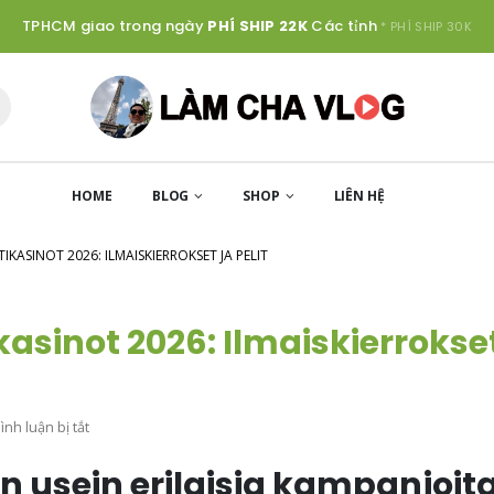
TPHCM giao trong ngày
PHÍ SHIP 22K
Các tỉnh
* PHÍ SHIP 30K
HOME
BLOG
SHOP
LIÊN HỆ
KASINOT 2026: ILMAISKIERROKSET JA PELIT
asinot 2026: Ilmaiskierrokset
ở
nh luận bị tắt
Suomalaiset
on usein erilaisia kampanjoit
nettikasinot