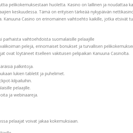
ttia pelikokemuksestaan huoletta. Kasino on laillinen ja noudattaa ka
aajien keskuudessa. Tämä on erityisen tärkeää nykypäivän nettikasin
a. Kanuuna Casino on erinomainen vaihtoehto kaikille, jotka etsivät tur
parhaista vaihtoehdoista suomalaisille pelaajille
n valikoiman pelejä, erinomaiset bonukset ja turvallisen pelikokemukse
at ovat löytäneet itselleen vakituisen pelipaikan Kanuuna Casinolta.
äräisiä palkintoja.
mukaan lukien tabletit ja puhelimet.
kpot-kilpailuihin.
isille pelaajille.
ioita ja webinaareja.
ossa pelaajat voivat jakaa kokemuksiaan.
joille.