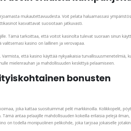
2026:
Ilmaiskierrokset
en tarjoamasta mukautettavuudesta. Voit pelata haluamassasi ympäristös
ja
tikasinot kasvattavat suosiotaan jatkuvasti.
pelit
ille. Tämä tarkoittaa, että voitot kasinolta tulevat suoraan sinun käy
 valitsemasi kasino on laillinen ja verovapaa.
. Varmista, että kasino käyttää nykyaikaisia turvallisuusmenetelmiä, k
inulle mielenrauhan ja mahdollisuuden keskittyä pelaamiseen.
ityiskohtainen bonusten
oimaa, joka kattaa suosituimmat pelit markkinoilla. Kolikkopelit, pöyt
a. Tämä antaa pelaajille mahdollisuuden kokeilla erilaisia pelejä ilman,
ino on todella monipuolinen pelikohde, joka tarjoaa jokaiselle jotakin