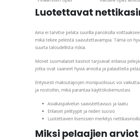
Luotettavat nettikasin
Aina ei tarvitse pelata suurilla panoksilla voittaaks
mikä tekee peleistä saavutettavampia. Tämä on hyvä va
suurta taloudellista riskiä.
Monet suomalaiset kasinot tarjoavat erilaisia pelejä,
jotka ovat saaneet hyviä arvioita ja palautteita pel
Erityisesti maksutapojen monipuolisuus voi vaikuttaa 
ja nostoihin, mikä parantaa käyttökokemustasi.
Asiakaspalvelun saavutettavuus ja laatu
Erilaiset pelityypit ja niiden suosio
Luotettavien lisenssien merkitys nettikasinoill
Miksi pelaajien arviot