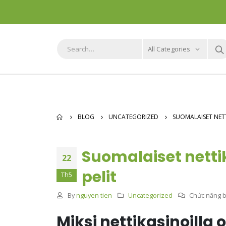
All Categories
BLOG
UNCATEGORIZED
SUOMALAISET NETTI
Suomalaiset nettik
22
pelit
Th5
By
nguyen tien
Uncategorized
Chức năng bì
Miksi nettikasinoilla 