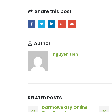
Share this post
Author
nguyen tien
RELATED
POSTS
 Online
Best Online casino
24
09