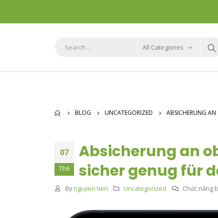
All Categories
BLOG
UNCATEGORIZED
ABSICHERUNG AN O
Absicherung an obe
07
sicher genug für d
Th6
By
nguyen tien
Uncategorized
Chức năng bì