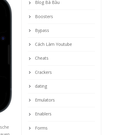
Blog Bà Bầu
Boosters
Bypass
Cách Làm Youtube
Cheats
Crackers
dating
Emulators
Enablers
tsche
Forms
rauen,