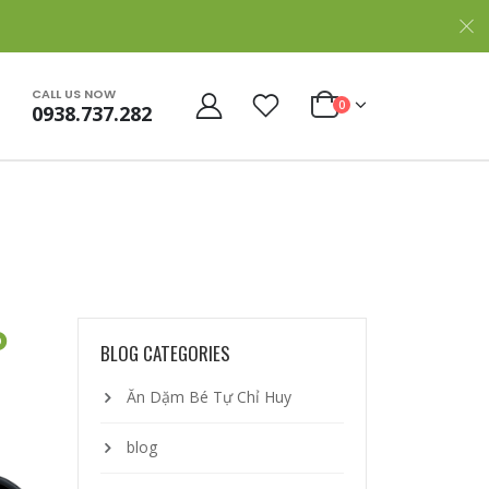
CALL US NOW
0
0938.737.282
o
BLOG CATEGORIES
Ăn Dặm Bé Tự Chỉ Huy
blog