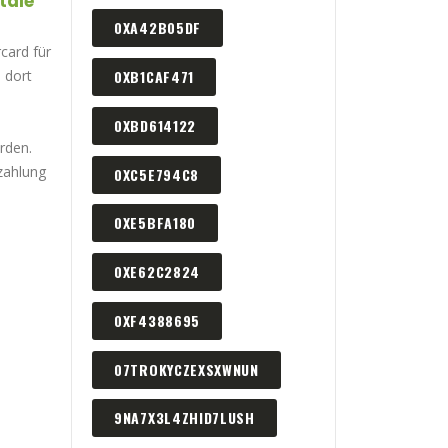
o Real
Adobe Creative Cloud
Las
15
26
Portable [Full] [x86-
�pe
0XA42B05DF
x64] [Full] 2025
efe
Th4
Th4
lot
enc
Checksum:
s to
0XB1CAF471
asi
6d388c7552f436812aae4c120b3c688c
y day,
bue
Updated on: 2026-04-
sino...
0XBD614122
Resul
13VerifyProcessor: 1 GHz, 2-
para l
core minimum RAM: 4 GB...
0XC5E794C8
jugad
read more
emoci
0XE5BFA180
read 
0XE62C2824
0XF4388695
07TROKYCZEXSXWNUN
9NA7X3L4ZHID7LUSH