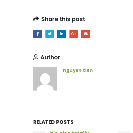
Share this post
Author
nguyen tien
RELATED
POSTS