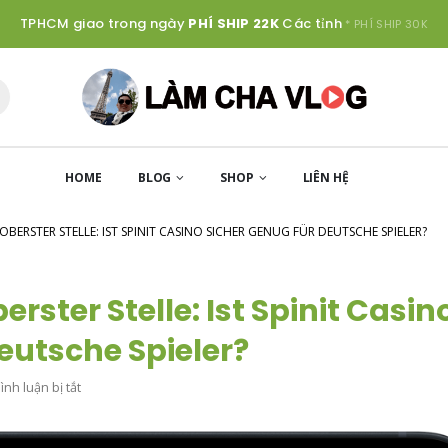
TPHCM giao trong ngày
PHÍ SHIP 22K
Các tỉnh
* PHÍ SHIP 30K
HOME
BLOG
SHOP
LIÊN HỆ
BERSTER STELLE: IST SPINIT CASINO SICHER GENUG FÜR DEUTSCHE SPIELER?
rster Stelle: Ist Spinit Casin
eutsche Spieler?
ở
nh luận bị tắt
Absicherung
an