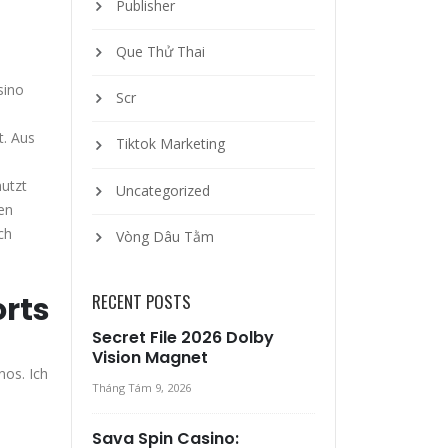
Publisher
Que Thử Thai
sino
Scr
t. Aus
Tiktok Marketing
utzt
Uncategorized
en
ch
Vòng Dâu Tằm
RECENT POSTS
orts
Secret File 2026 Dolby
Vision Magnet
nos. Ich
Tháng Tám 9, 2026
e
Sava Spin Casino: