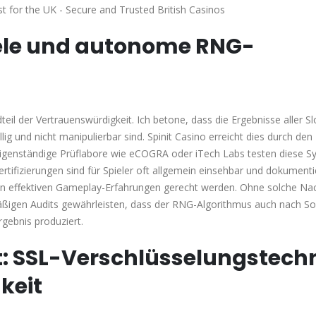
iele und autonome RNG-
dteil der Vertrauenswürdigkeit. Ich betone, dass die Ergebnisse aller Sl
ig und nicht manipulierbar sind. Spinit Casino erreicht dies durch den
 Eigenständige Prüflabore wie eCOGRA oder iTech Labs testen diese 
ertifizierungen sind für Spieler oft allgemein einsehbar und dokumenti
n effektiven Gameplay-Erfahrungen gerecht werden. Ohne solche Na
äßigen Audits gewährleisten, dass der RNG-Algorithmus auch nach So
gebnis produziert.
t: SSL-Verschlüsselungstech
keit