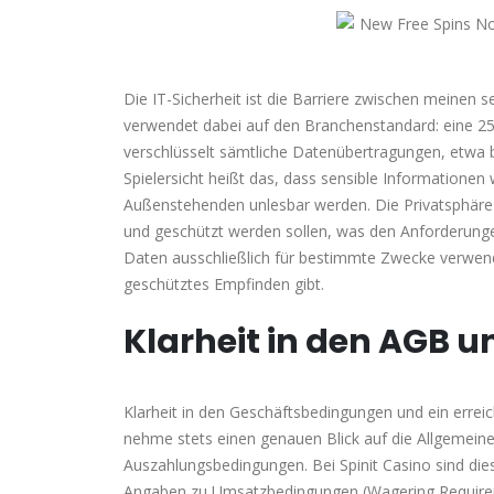
Die IT-Sicherheit ist die Barriere zwischen meinen 
verwendet dabei auf den Branchenstandard: eine 25
verschlüsselt sämtliche Datenübertragungen, etwa 
Spielersicht heißt das, dass sensible Information
Außenstehenden unlesbar werden. Die Privatsphäre-
und geschützt werden sollen, was den Anforderung
Daten ausschließlich für bestimmte Zwecke verwende
geschütztes Empfinden gibt.
Klarheit in den AGB 
Klarheit in den Geschäftsbedingungen und ein erreich
nehme stets einen genauen Blick auf die Allgemein
Auszahlungsbedingungen. Bei Spinit Casino sind dies
Angaben zu Umsatzbedingungen (Wagering Require