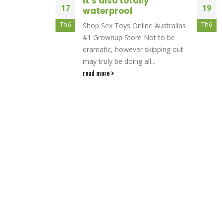
lly
️ Mejores Casinos en
19
08
Vivo 24 7 en Chile
Agosto 2026
Th6
Th5
ine Australias
Content¿Cómo elegir un casino
 Not to be
online en Chile? Lo que debes
 skipping out
saber antes de
ll...
registrarteSeguridad
4.1/5JugaBet: casino virtual en
Chile...
read more