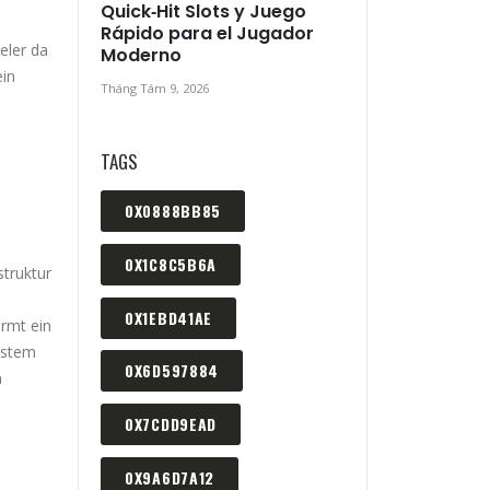
Quick‑Hit Slots y Juego
Rápido para el Jugador
eler da
Moderno
ein
Tháng Tám 9, 2026
TAGS
0X0888BB85
0X1C8C5B6A
struktur
0X1EBD41AE
ormt ein
ystem
0X6D597884
n
0X7CDD9EAD
0X9A6D7A12