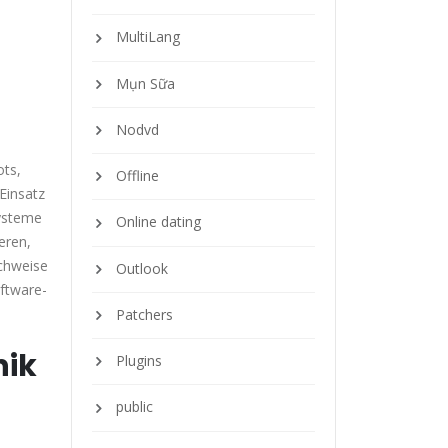
MultiLang
Mụn Sữa
Nodvd
ots,
Offline
 Einsatz
Systeme
Online dating
eren,
chweise
Outlook
ftware-
Patchers
nik
Plugins
public