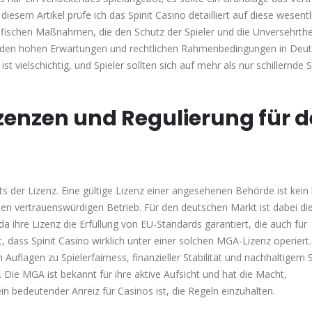
iesem Artikel prüfe ich das Spinit Casino detailliert auf diese wesent
ezifischen Maßnahmen, die den Schutz der Spieler und die Unversehrthe
se den hohen Erwartungen und rechtlichen Rahmenbedingungen in Deu
st vielschichtig, und Spieler sollten sich auf mehr als nur schillernde
izenzen und Regulierung für 
ts der Lizenz. Eine gültige Lizenz einer angesehenen Behörde ist kein
eden vertrauenswürdigen Betrieb. Für den deutschen Markt ist dabei di
ihre Lizenz die Erfüllung von EU-Standards garantiert, die auch für
, dass Spinit Casino wirklich unter einer solchen MGA-Lizenz operiert
uflagen zu Spielerfairness, finanzieller Stabilität und nachhaltigem 
 Die MGA ist bekannt für ihre aktive Aufsicht und hat die Macht,
n bedeutender Anreiz für Casinos ist, die Regeln einzuhalten.