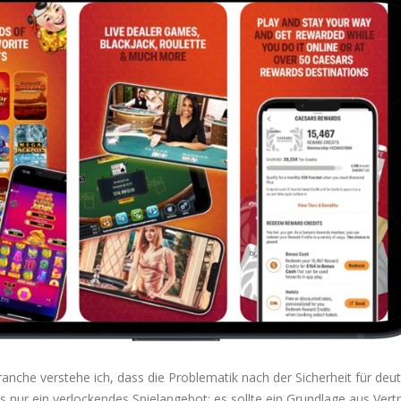
oberster
Stelle:
Ist
Spinit
Casino
sicher
genug
für
deutsche
Spieler?
ranche verstehe ich, dass die Problematik nach der Sicherheit für deu
als nur ein verlockendes Spielangebot; es sollte ein Grundlage aus Vert