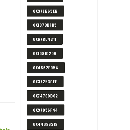
0X37EB65EB
0X137BDFD5
0X678C4311
0X1091D2D9
0X4662FD54
0X37253CFF
0X74700B02
0X97056F44
0X44089318