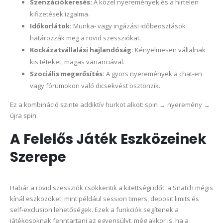
Szenzációkeresés:
A közel nyeremények és a hirtelen
kifizetések izgalma.
Időkorlátok:
Munka- vagy ingázási időbeosztások
határozzák meg a rövid szessziókat.
Kockázatvállalási hajlandóság:
Kényelmesen vállalnak
kis téteket, magas varianciával.
Szociális megerősítés:
A gyors nyeremények a chat-en
vagy fórumokon való dicsekvést ösztönzik.
Ez a kombináció szinte addiktív hurkot alkot: spin → nyeremény →
újra spin.
A Felelős Játék Eszközeinek
Szerepe
Habár a rövid szessziók csökkentik a kitettségi időt, a Snatch mégis
kínál eszközöket, mint például session timers, deposit limits és
self‑exclusion lehetőségek. Ezek a funkciók segítenek a
játékosoknak fenntartani az egyensúlyt, még akkor is, ha a