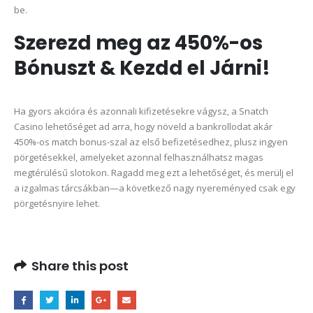
be.
Szerezd meg az 450%-os
Bónuszt & Kezdd el Járni!
Ha gyors akcióra és azonnali kifizetésekre vágysz, a Snatch
Casino lehetőséget ad arra, hogy növeld a bankrollodat akár
450%-os match bonus-szal az első befizetésedhez, plusz ingyen
pörgetésekkel, amelyeket azonnal felhasználhatsz magas
megtérülésű slotokon. Ragadd meg ezt a lehetőséget, és merülj el
a izgalmas tárcsákban—a következő nagy nyereményed csak egy
pörgetésnyire lehet.
Share this post