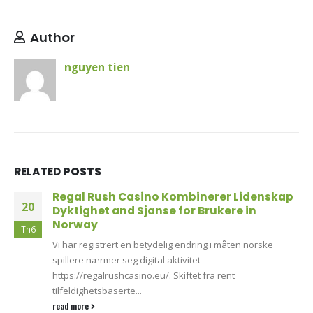
Author
nguyen tien
RELATED
POSTS
Asi incremento mis opciones sobre
25
encaminarse un bono apuestas
desprovisto tanque positivo
Th4
Es una publicidad cual otorga apuestas sin cargo en el
caso de que nos lo olvidemos traspaso promocional
desprovisto...
read more