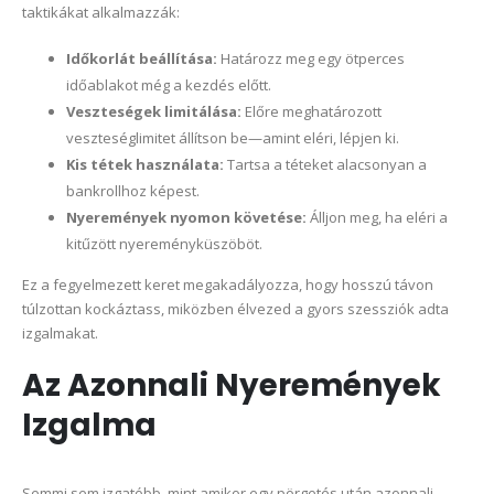
taktikákat alkalmazzák:
Időkorlát beállítása:
Határozz meg egy ötperces
időablakot még a kezdés előtt.
Veszteségek limitálása:
Előre meghatározott
veszteséglimitet állítson be—amint eléri, lépjen ki.
Kis tétek használata:
Tartsa a téteket alacsonyan a
bankrollhoz képest.
Nyeremények nyomon követése:
Álljon meg, ha eléri a
kitűzött nyereményküszöböt.
Ez a fegyelmezett keret megakadályozza, hogy hosszú távon
túlzottan kockáztass, miközben élvezed a gyors szessziók adta
izgalmakat.
Az Azonnali Nyeremények
Izgalma
Semmi sem izgatóbb, mint amikor egy pörgetés után azonnali