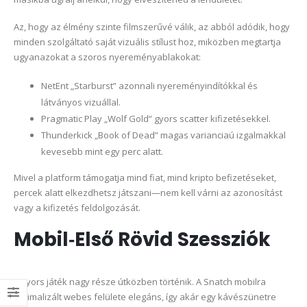
Az, hogy az élmény szinte filmszerűvé válik, az abból adódik, hogy
minden szolgáltató saját vizuális stílust hoz, miközben megtartja
ugyanazokat a szoros nyereményablakokat:
NetEnt „Starburst” azonnali nyereményindítókkal és
látványos vizuállal.
Pragmatic Play „Wolf Gold” gyors scatter kifizetésekkel.
Thunderkick „Book of Dead” magas varianciaú izgalmakkal
kevesebb mint egy perc alatt.
Mivel a platform támogatja mind fiat, mind kripto befizetéseket,
percek alatt elkezdhetsz játszani—nem kell várni az azonosítást
vagy a kifizetés feldolgozását.
Mobil‑Első Rövid Szessziók
A gyors játék nagy része útközben történik. A Snatch mobilra
optimalizált webes felülete elegáns, így akár egy kávészünetre