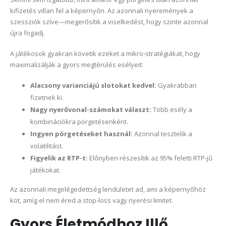
kifizetés villan fel a képernyőn. Az azonnali nyeremények a
szessziók szíve—megerősítik a viselkedést, hogy szinte azonnal
újra fogadj.
A játékosok gyakran követik ezeket a mikro‑stratégiákat, hogy
maximalizálják a gyors megtérülés esélyeit:
Alacsony varianciájú slotokat kedvel:
Gyakrabban
fizetnek ki.
Nagy nyerővonal-számokat választ:
Több esély a
kombinációkra pörgetésenként.
Ingyen pörgetéseket használ:
Azonnal tesztelik a
volatilitást.
Figyelik az RTP-t:
Előnyben részesítik az 95% feletti RTP-jű
játékokat.
Az azonnali megelégedettség lendületet ad, ami a képernyőhöz
köt, amíg el nem éred a stop-loss vagy nyerési limitet.
Gyors Életmódhoz Illő