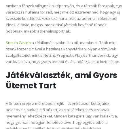
Amikor a fények villognak a képernyőn, és a tárcsák forognak, egy
Casin
várakozás hulláma tör rád, még mielőtt észrevennéd, hogy egy új
Gyors
szesszió kezdődött. Azok számára, akik az adrenalinlöketekből
Slots
élnek, a rövid, magas intenzitású játékok kevésbé tűnnek
Akció
hobbinak, inkább adrenalinsportnak.
és
Azonn
Snatch Casino
a célállomás azoknak a pillanatoknak. Több mint
Nyert
tizenkétezer címével a hatalmas könyvtárban, olyan erőművek
az
szolgáltatóitól, mint a NetEnt, Pragmatic Play és Thunderkick, úgy
Intenz
van kialakítva, hogy gyors tempót és állandó izgalmat biztosítson.
Játék
Játékválaszték, ami Gyors
Ütemet Tart
A Snatch ereje a méretében rejlik—tizenkétezer-kettő játék,
beleértve slotokat, élő pókert, asztali játékokat és azonnali
nyeremény lehetőségeket. Minden kategória úgy van kialakítva,
hogy gyorsan forogjon, lehetővé téve, hogy egyik slotból a
másikba ugrálj anélkül, hogy elveszítenéd a lendületet.