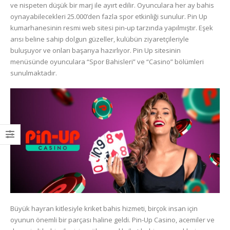
ve nispeten düşük bir marj ile ayırt edilir. Oyunculara her ay bahis
oynayabilecekleri 25.000’den fazla spor etkinliği sunulur. Pin Up
kumarhanesinin resmi web sitesi pin-up tarzında yapılmıştır. Eşek
arısı beline sahip dolgun güzeller, kulübün ziyaretçileriyle
buluşuyor ve onları başarıya hazırlıyor. Pin Up sitesinin
menüsünde oyunculara “Spor Bahisleri” ve “Casino” bölümleri
sunulmaktadır.
Büyük hayran kitlesiyle kriket bahis hizmeti, birçok insan için
oyunun önemli bir parçası haline geldi. Pin-Up Casino, acemiler ve