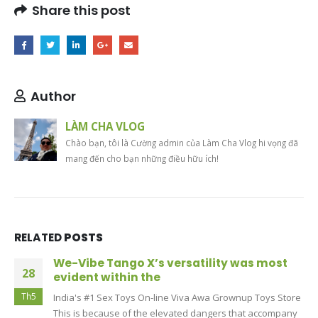
Share this post
Author
LÀM CHA VLOG
Chào bạn, tôi là Cường admin của Làm Cha Vlog hi vọng đã
mang đến cho bạn những điều hữu ích!
RELATED
POSTS
We-Vibe Tango X’s versatility was most
28
evident within the
Th5
India's #1 Sex Toys On-line Viva Awa Grownup Toys Store
This is because of the elevated dangers that accompany