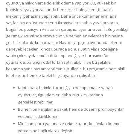
oyuncuya milyonlarca dolarlık ödeme yapıyor. Bu, yüksek bir
bahisle veya aynı zamanda benzersiz hale gelen çift bahis
mekaniği pahasına yapılabilir. Daha önce kumarhanenin ana
sayfasının en üstünde ilerici ikramiyelere sahip yuvalar varsa,
bugün bu pozisyon Aviator’un çarpışma oyununa verilir. Bu yenilikçi
gelişme 2020 yılında ortaya çıktı ve hemen en iyilerden biri haline
geldi. İlk olarak, kumarbazlar Havacı çarpışma oyununda ellerini
deneyebilecekler. İkincisi, burada Bonus Satın Alma özelliğine
sahip çok sayıda emülatörün toplandığı yer burasıdır. Bu
oyunlarda, para için ödül turları satın alabilir ve bu şekilde
kazanma şansınızı artırabilirsiniz. Kullanıcı bu programla hem akıllı
telefondan hem de tablet bilgisayardan çalışabilir.
Kripto para birimleri aracılığıyla hesaplamalar yapan
oyuncular, ilgili işlemleri daha küçük miktarlarla
gerçekleştirebilirler.
Bu hem bir karşılama paketi hem de düzenli promosyonlar
ve temalı etkinliklerdir.
Minimum para yatırma ve çekme tutarı, kullanılan ödeme
yöntemine bağlı olarak değişir.