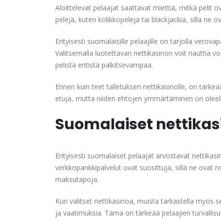
Aloittelevat pelaajat saattavat miettiä, mitkä pelit
pelejä, kuten kolikkopelejä tai blackjackia, sillä ne
Erityisesti suomalaisille pelaajille on tarjolla vero
Valitsemalla luotettavan nettikasinon voit nauttia v
pelistä entistä palkitsevampaa.
Ennen kuin teet talletuksen nettikasinolle, on tärke
etuja, mutta niiden ehtojen ymmärtäminen on oleel
Suomalaiset nettikasin
Erityisesti suomalaiset pelaajat arvostavat nettikasi
verkkopankkipalvelut ovat suosittuja, sillä ne ovat no
maksutapoja.
Kun valitset nettikasinoa, muista tarkastella myös se
ja vaatimuksia. Tämä on tärkeää pelaajien turvallis