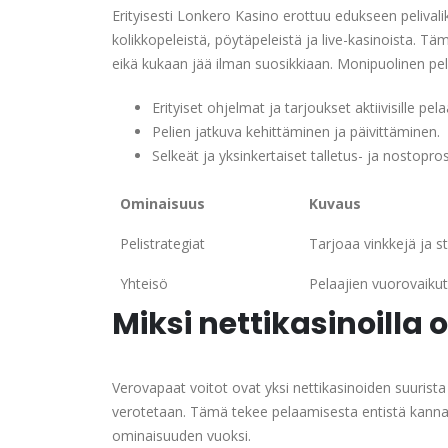
Erityisesti Lonkero Kasino erottuu edukseen pelivalik
kolikkopeleistä, pöytäpeleistä ja live-kasinoista. Tä
eikä kukaan jää ilman suosikkiaan. Monipuolinen peli
Erityiset ohjelmat ja tarjoukset aktiivisille pelaa
Pelien jatkuva kehittäminen ja päivittäminen.
Selkeät ja yksinkertaiset talletus- ja nostopros
Ominaisuus
Kuvaus
Pelistrategiat
Tarjoaa vinkkejä ja str
Yhteisö
Pelaajien vuorovaiku
Miksi nettikasinoilla o
Verovapaat voitot ovat yksi nettikasinoiden suurista 
verotetaan. Tämä tekee pelaamisesta entistä kanna
ominaisuuden vuoksi.