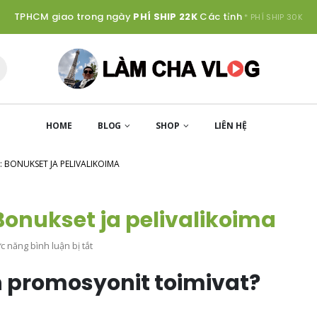
TPHCM giao trong ngày
PHÍ SHIP 22K
Các tỉnh
* PHÍ SHIP 30K
HOME
BLOG
SHOP
LIÊN HỆ
: BONUKSET JA PELIVALIKOIMA
Bonukset ja pelivalikoima
ở
c năng bình luận bị tắt
Nettikasino
n promosyonit toimivat?
2026:
Bonukset
ja