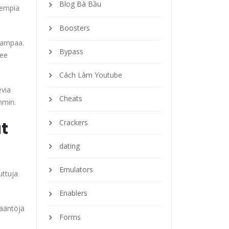
Blog Bà Bầu
sempia
Boosters
evampaa.
Bypass
kee
Cách Làm Youtube
evia
Cheats
mmin.
Crackers
at
dating
Emulators
uttuja
Enablers
sääntöjä
Forms