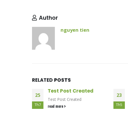
Author
nguyen tien
RELATED
POSTS
eated
Parhaat suomalaiset
23
17
kasinot 2026:
Ilmaiskierrokset ja
Th5
Th4
bonukset
Miten nettikasinoiden
pelivalikoima vaikuttaa