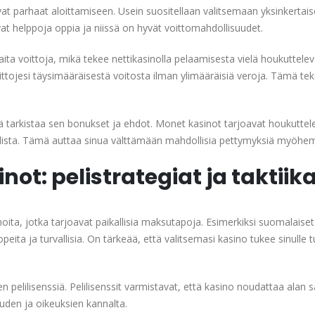
 ovat parhaat aloittamiseen. Usein suositellaan valitsemaan yksinkertai
pelivalikoima
 ovat helppoja oppia ja niissä on hyvät voittomahdollisuudet.
vapaita voittoja, mikä tekee nettikasinolla pelaamisesta vielä houkuttel
oittojesi täysimääräisestä voitosta ilman ylimääräisiä veroja. Tämä te
ää tarkistaa sen bonukset ja ehdot. Monet kasinot tarjoavat houkuttel
lista. Tämä auttaa sinua välttämään mahdollisia pettymyksiä myöhe
ot: pelistrategiat ja taktiik
noita, jotka tarjoavat paikallisia maksutapoja. Esimerkiksi suomalaiset
peita ja turvallisia. On tärkeää, että valitsemasi kasino tukee sinulle t
n pelilisenssiä. Pelilisenssit varmistavat, että kasino noudattaa alan 
uuden ja oikeuksien kannalta.