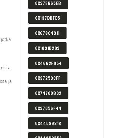
0X37EB65EB
0X137BDFD5
0X678C4311
 jotka
0X1091D2D9
0X4662FD54
mista.
0X37253CFF
ssa ja
0X74700B02
0X97056F44
0X44089318
0XA42B05DF