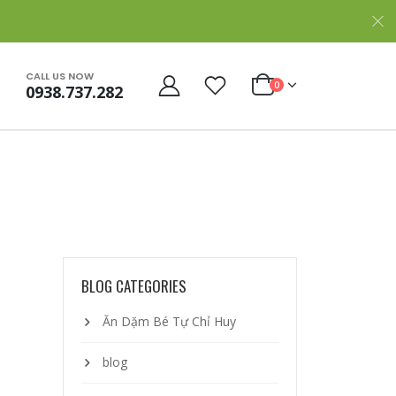
CALL US NOW
0
0938.737.282
BLOG CATEGORIES
Ăn Dặm Bé Tự Chỉ Huy
blog