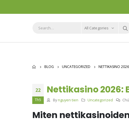
All Categories
BLOG
UNCATEGORIZED
NETTIKASINO 2026
Nettikasino 2026: 
22
Th5
By
nguyen tien
Uncategorized
Chứ
Miten nettikasinoide