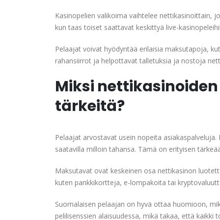
Kasinopelien valikoima vaihtelee nettikasinoittain, 
kun taas toiset saattavat keskittyä live-kasinopeleih
Pelaajat voivat hyödyntää erilaisia maksutapoja, kut
rahansiirrot ja helpottavat talletuksia ja nostoja nett
Miksi nettikasinoide
tärkeitä?
Pelaajat arvostavat usein nopeita asiakaspalveluja. 
saatavilla milloin tahansa. Tämä on erityisen tärkeää,
Maksutavat ovat keskeinen osa nettikasinon luotetta
kuten pankkikortteja, e-lompakoita tai kryptovaluutt
Suomalaisen pelaajan on hyvä ottaa huomioon, miksi 
pelilisenssien alaisuudessa, mikä takaa, että kaikki 