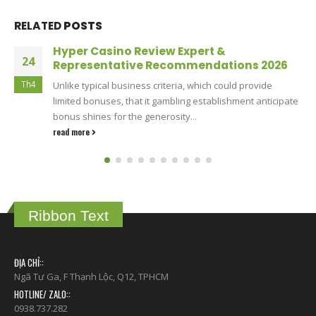
RELATED
POSTS
Das Angeschlossen Casino Mentor pro
22
Neulinge bei dem Web Wette
Th4
'ne �Angeschlossen Spielholle� war eine digitale
Version ihr renommierten Spielhallen. Im unterschied zu
dem genauen �Erreichbar Spielbank� konzentriert
umherwandern...
read more
Ribbon Text
ĐỊA CHỈ::
Ngã Tư Ga, F Thạnh Lộc, Q12, TPHCM
HOTLINE/ ZALO::