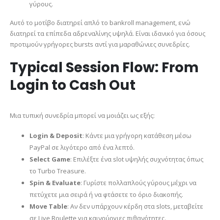
γύρους.
Αυτό το μοτίβο διατηρεί απλό το bankroll management, ενώ
διατηρεί τα επίπεδα αδρεναλίνης υψηλά. Είναι ιδανικό για όσους
προτιμούν γρήγορες bursts αντί για μαραθώνιες συνεδρίες.
Typical Session Flow: From
Login to Cash Out
Μια τυπική συνεδρία μπορεί να μοιάζει ως εξής:
Login & Deposit
: Κάντε μια γρήγορη κατάθεση μέσω
PayPal σε λιγότερο από ένα λεπτό.
Select Game
: Επιλέξτε ένα slot υψηλής συχνότητας όπως
το Turbo Treasure.
Spin & Evaluate
: Γυρίστε πολλαπλούς γύρους μέχρι να
πετύχετε μια σειρά ή να φτάσετε το όριο διακοπής.
Move Table
: Αν δεν υπάρχουν κέρδη στα slots, μεταβείτε
σε Live Roulette για καινούργιες πιθανότητες.