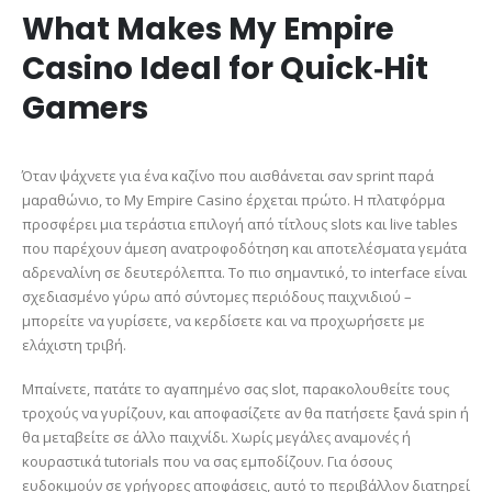
What Makes My Empire
Casin
Quick‑
Casino Ideal for Quick‑Hit
Slots
Gamers
and
Live
Action
for
Όταν ψάχνετε για ένα καζίνο που αισθάνεται σαν sprint παρά
Fast‑
μαραθώνιο, το My Empire Casino έρχεται πρώτο. Η πλατφόρμα
Playe
προσφέρει μια τεράστια επιλογή από τίτλους slots και live tables
που παρέχουν άμεση ανατροφοδότηση και αποτελέσματα γεμάτα
αδρεναλίνη σε δευτερόλεπτα. Το πιο σημαντικό, το interface είναι
σχεδιασμένο γύρω από σύντομες περιόδους παιχνιδιού –
μπορείτε να γυρίσετε, να κερδίσετε και να προχωρήσετε με
ελάχιστη τριβή.
Μπαίνετε, πατάτε το αγαπημένο σας slot, παρακολουθείτε τους
τροχούς να γυρίζουν, και αποφασίζετε αν θα πατήσετε ξανά spin ή
θα μεταβείτε σε άλλο παιχνίδι. Χωρίς μεγάλες αναμονές ή
κουραστικά tutorials που να σας εμποδίζουν. Για όσους
ευδοκιμούν σε γρήγορες αποφάσεις, αυτό το περιβάλλον διατηρεί