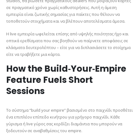
studios, θα βιώσετε πραγματικούς dealers που μοιράζουν κάρτες
σε πραγματικό χρόνο χωρίς καθυστερήσεις. Αυτή η άμεση
εμπειρία είναι ζωτικής σημασίας για παίκτες που θέλουν να
τοποθετούν στοιχήματα και να βλέπουν αποτελέσματα άμεσα.
Η live εμπειρία ωφελείται επίσης από υψηλής ποιότητας ήχο και
οπτικά ερεθίσματα που σας βοηθούν να παίρνετε αποφάσεις σε
κλάσματα δευτερολέπτου – είτε για να διπλασιάσετε το στοίχημα
είτε να τραβήξετε μια κάρτα.
How the Build‑Your‑Empire
Feature Fuels Short
Sessions
Το σύστημα “build your empire” βασισμένο στο παιχνίδι προσθέτει
ένα επιπλέον επίπεδο κινήτρου για γρήγορο παιχνίδι. Κάθε
γύρισμα ή live γύρος σας κερδίζει διαμάντια που μπορούν να
ξοδευτούν σε αναβαθμίσεις του empire.