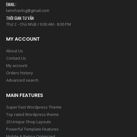
0938.737.282
EMAIL::
lamchavlog@gmail.com
THỜI GIAN TƯ VẤN:
Thứ 2 - Chủ Nhật / 9:00 AM - 8:00 PM
MY ACCOUNT
About Us
Contact Us
My account
Orders history
Advanced search
MAIN FEATURES
Super Fast Wordpress Theme
Top rated Wordpress theme
20 Unique Shop Layouts
Powerful Template Features