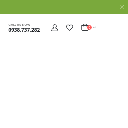
CALL US NOW
0
0938.737.282