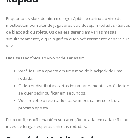
Enquanto os slots dominam o jogo rápido, o casino ao vivo do
mostbet também atende jogadores que desejam rodadas rápidas
de blackjack ou roleta. Os dealers gerenciam várias mesas
simultaneamente, o que significa que você raramente espera sua
vez.
Uma sessão típica ao vivo pode ser assim:
Você faz uma aposta em uma mão de blackjack de uma
rodada.
O dealer distribui as cartas instantaneamente; você decide
se quer pedir ou ficar em segundos.
Você recebe o resultado quase imediatamente e faz a
próxima aposta.
Essa configuração mantém sua atenção focada em cada mão, ao
invés de longas esperas entre as rodadas.