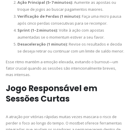
Ação Principal (5–7 minutos):
Aumente as apostas ou
troque de jogos ao buscar pagamentos maiores.
Verificação de Perdas (1 minuto):
Faça uma micro pausa
após cinco perdas consecutivas para se recompor.
Sprint (1–2 minutos):
Volte à ação com apostas
aumentadas se o momentum estiver a seu favor.
Desaceleração (1 minuto):
Revise os resultados e decida
se deseja retirar ou continuar com um limite de saldo menor.
Esse ritmo mantém a emoção elevada, evitando o burnout—um
fator crucial quando as sessões são intencionalmente breves,
mas intensas.
Jogo Responsável em
Sessões Curtas
A atração por vitórias rápidas muitas vezes mascara o risco de
perder o foco ao longo do tempo. O mostbet oferece ferramentas
integradas que ajudam os jogadores a permanecerem dentro de