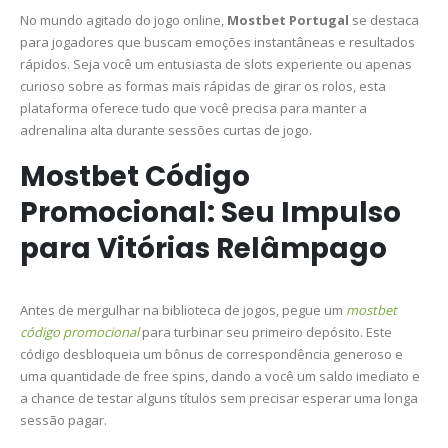
No mundo agitado do jogo online,
Mostbet Portugal
se destaca
Portug
para jogadores que buscam emoções instantâneas e resultados
–
rápidos. Seja você um entusiasta de slots experiente ou apenas
Ação
curioso sobre as formas mais rápidas de girar os rolos, esta
Rápid
plataforma oferece tudo que você precisa para manter a
em
adrenalina alta durante sessões curtas de jogo.
Slots
para
Mostbet Código
o
Jogad
Promocional: Seu Impulso
de
para Vitórias Relâmpago
Ritmo
Acele
Antes de mergulhar na biblioteca de jogos, pegue um
mostbet
código promocional
para turbinar seu primeiro depósito. Este
código desbloqueia um bônus de correspondência generoso e
uma quantidade de free spins, dando a você um saldo imediato e
a chance de testar alguns títulos sem precisar esperar uma longa
sessão pagar.