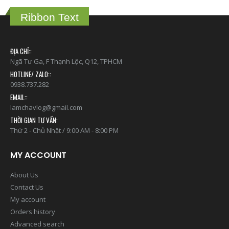
Ribbon Text
ĐỊA CHỈ::
Ngã Tư Ga, F Thạnh Lộc, Q12, TPHCM
HOTLINE/ ZALO::
0938.737.282
EMAIL::
lamchavlog@gmail.com
THỜI GIAN TƯ VẤN:
Thứ 2 - Chủ Nhật / 9:00 AM - 8:00 PM
MY ACCOUNT
About Us
Contact Us
My account
Orders history
Advanced search