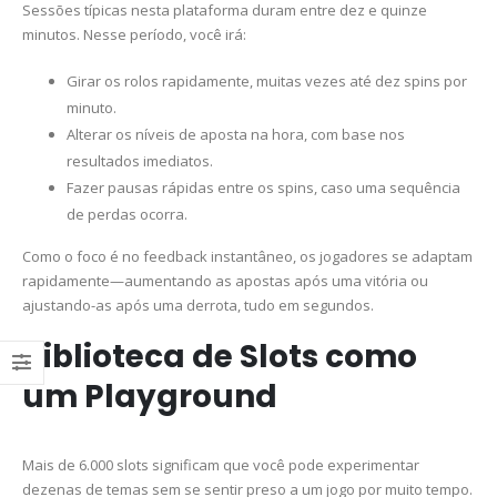
Sessões típicas nesta plataforma duram entre dez e quinze
minutos. Nesse período, você irá:
Girar os rolos rapidamente, muitas vezes até dez spins por
minuto.
Alterar os níveis de aposta na hora, com base nos
resultados imediatos.
Fazer pausas rápidas entre os spins, caso uma sequência
de perdas ocorra.
Como o foco é no feedback instantâneo, os jogadores se adaptam
rapidamente—aumentando as apostas após uma vitória ou
ajustando-as após uma derrota, tudo em segundos.
Biblioteca de Slots como
um Playground
Mais de 6.000 slots significam que você pode experimentar
dezenas de temas sem se sentir preso a um jogo por muito tempo.