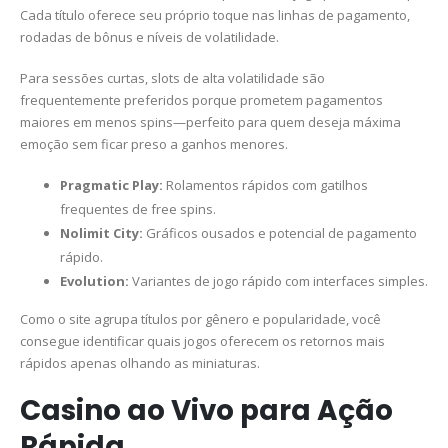
Cada título oferece seu próprio toque nas linhas de pagamento,
rodadas de bônus e níveis de volatilidade.
Para sessões curtas, slots de alta volatilidade são
frequentemente preferidos porque prometem pagamentos
maiores em menos spins—perfeito para quem deseja máxima
emoção sem ficar preso a ganhos menores.
Pragmatic Play:
Rolamentos rápidos com gatilhos
frequentes de free spins.
Nolimit City:
Gráficos ousados e potencial de pagamento
rápido.
Evolution:
Variantes de jogo rápido com interfaces simples.
Como o site agrupa títulos por gênero e popularidade, você
consegue identificar quais jogos oferecem os retornos mais
rápidos apenas olhando as miniaturas.
Casino ao Vivo para Ação
Rápida