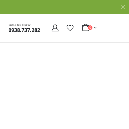
CALL US NOW
0
0938.737.282