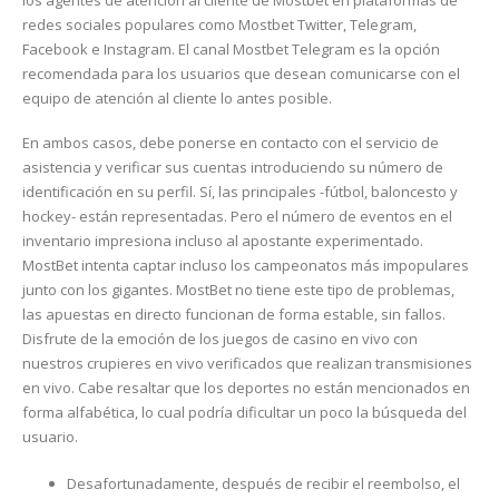
redes sociales populares como Mostbet Twitter, Telegram,
Facebook e Instagram. El canal Mostbet Telegram es la opción
recomendada para los usuarios que desean comunicarse con el
equipo de atención al cliente lo antes posible.
En ambos casos, debe ponerse en contacto con el servicio de
asistencia y verificar sus cuentas introduciendo su número de
identificación en su perfil. Sí, las principales -fútbol, baloncesto y
hockey- están representadas. Pero el número de eventos en el
inventario impresiona incluso al apostante experimentado.
MostBet intenta captar incluso los campeonatos más impopulares
junto con los gigantes. MostBet no tiene este tipo de problemas,
las apuestas en directo funcionan de forma estable, sin fallos.
Disfrute de la emoción de los juegos de casino en vivo con
nuestros crupieres en vivo verificados que realizan transmisiones
en vivo. Cabe resaltar que los deportes no están mencionados en
forma alfabética, lo cual podría dificultar un poco la búsqueda del
usuario.
Desafortunadamente, después de recibir el reembolso, el