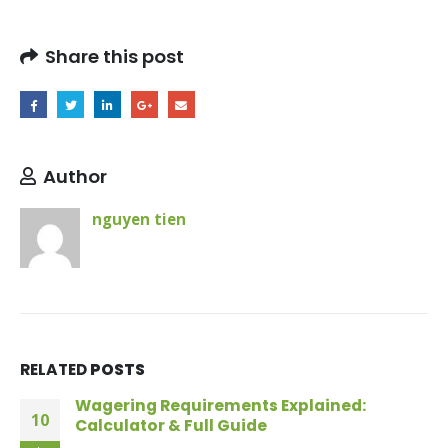
Share this post
Author
nguyen tien
RELATED
POSTS
Enjoy enjoyable, flirty connections in a
25
safe and protected environment