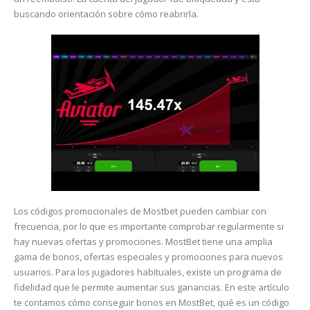
buscando orientación sobre cómo reabrirla.
Los códigos promocionales de Mostbet pueden cambiar con
frecuencia, por lo que es importante comprobar regularmente si
hay nuevas ofertas y promociones. MostBet tiene una amplia
gama de bonos, ofertas especiales y promociones para nuevos
usuarios. Para los jugadores habituales, existe un programa de
fidelidad que le permite aumentar sus ganancias. En este artículo
te contamos cómo conseguir bonos en MostBet, qué es un código