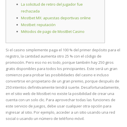
forma
La solicitud de retiro del jugador fue
mas
rechazada
facil
Mostbet MX: apuestas deportivas online
de
Mostbet: reputación
apost
Métodos de pago de MostBet Casino
en
linea
Si el casino simplemente paga el 100 % del primer depósito para el
registro, la cantidad aumenta otro 25 % con el código de
promoción. Pero eso no es todo, porque también hay 250 giros
gratis disponibles para todos los principiantes. Este será un gran
comienzo para probar las posibilidades del casino e incluso
convertirse en propietario de un gran premio, porque después de
250 intentos definitivamente tendrá suerte. Desafortunadamente,
en el sitio web de Mostbet no existe la posibilidad de crear una
cuenta con un solo clic. Para aprovechar todas las funciones de
este servicio de juegos, debe usar cualquier otra opción para
ingresar al sitio. Por ejemplo, acceder a un sitio usando una red
social o usando un número de teléfono móvil.