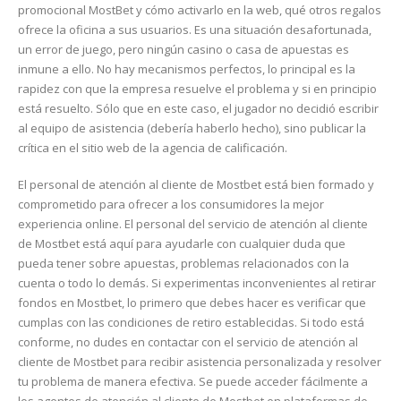
promocional MostBet y cómo activarlo en la web, qué otros regalos
ofrece la oficina a sus usuarios. Es una situación desafortunada,
un error de juego, pero ningún casino o casa de apuestas es
inmune a ello. No hay mecanismos perfectos, lo principal es la
rapidez con que la empresa resuelve el problema y si en principio
está resuelto. Sólo que en este caso, el jugador no decidió escribir
al equipo de asistencia (debería haberlo hecho), sino publicar la
crítica en el sitio web de la agencia de calificación.
El personal de atención al cliente de Mostbet está bien formado y
comprometido para ofrecer a los consumidores la mejor
experiencia online. El personal del servicio de atención al cliente
de Mostbet está aquí para ayudarle con cualquier duda que
pueda tener sobre apuestas, problemas relacionados con la
cuenta o todo lo demás. Si experimentas inconvenientes al retirar
fondos en Mostbet, lo primero que debes hacer es verificar que
cumplas con las condiciones de retiro establecidas. Si todo está
conforme, no dudes en contactar con el servicio de atención al
cliente de Mostbet para recibir asistencia personalizada y resolver
tu problema de manera efectiva. Se puede acceder fácilmente a
los agentes de atención al cliente de Mostbet en plataformas de