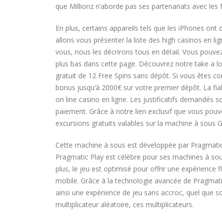
que Millionz n’aborde pas ses partenariats avec les
En plus, certains appareils tels que les iPhones ont
allons vous présenter la liste des high casinos en lig
vous, nous les décrirons tous en détail. Vous pouv
plus bas dans cette page. Découvrez notre take a lo
gratuit de 12 Free Spins sans dépôt. Si vous êtes 
bonus jusqu’à 2000€ sur votre premier dépôt. La fiab
on line casino en ligne. Les justificatifs demandés
paiement. Grâce à notre lien exclusif que vous pou
excursions gratuits valables sur la machine à sous 
Cette machine à sous est développée par Pragmatic P
Pragmatic Play est célèbre pour ses machines à sou
plus, le jeu est optimisé pour offrir une expérience 
mobile. Grâce à la technologie avancée de Pragmatic 
ainsi une expérience de jeu sans accroc, quel que soi
multiplicateur aléatoire, ces multiplicateurs.