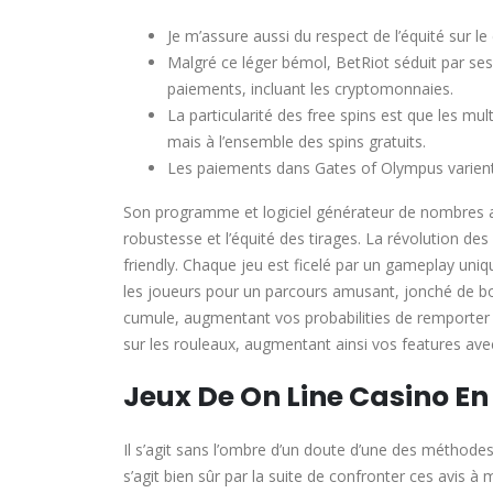
Je m’assure aussi du respect de l’équité sur l
Malgré ce léger bémol, BetRiot séduit par s
paiements, incluant les cryptomonnaies.
La particularité des free spins est que les m
mais à l’ensemble des spins gratuits.
Les paiements dans Gates of Olympus varient 
Son programme et logiciel générateur de nombres al
robustesse et l’équité des tirages. La révolution de
friendly. Chaque jeu est ficelé par un gameplay uni
les joueurs pour un parcours amusant, jonché de bon
cumule, augmentant vos probabilities de remporter d
sur les rouleaux, augmentant ainsi vos features avec
Jeux De On Line Casino En
Il s’agit sans l’ombre d’un doute d’une des méthodes 
s’agit bien sûr par la suite de confronter ces avis à