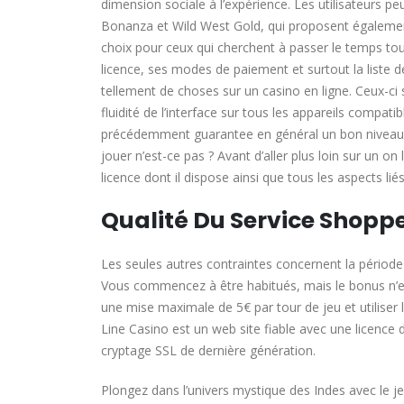
dimension sociale à l’expérience. Les utilisateurs p
Bonanza et Wild West Gold, qui proposent égalemen
choix pour ceux qui cherchent à passer le temps tou
licence, ses modes de paiement et surtout la liste 
tellement de choses sur un casino en ligne. Ceux-ci
fluidité de l’interface sur tous les appareils compat
précédemment guarantee en général un bon niveau t
jouer n’est-ce pas ? Avant d’aller plus loin sur un 
licence dont il dispose ainsi que tous les aspects liés
Qualité Du Service Shopp
Les seules autres contraintes concernent la période d
Vous commencez à être habitués, mais le bonus n’e
une mise maximale de 5€ par tour de jeu et utiliser 
Line Casino est un web site fiable avec une licence
cryptage SSL de dernière génération.
Plongez dans l’univers mystique des Indes avec le j