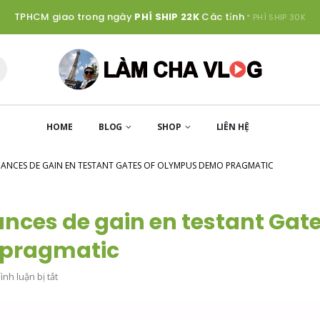
TPHCM giao trong ngày
PHÍ SHIP 22K
Các tỉnh
* PHÍ SHIP 30K
HOME
BLOG
SHOP
LIÊN HỆ
HANCES DE GAIN EN TESTANT GATES OF OLYMPUS DEMO PRAGMATIC
nces de gain en testant Gat
 pragmatic
ở
nh luận bị tắt
Maximisez
vos