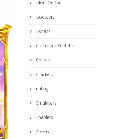
Blog Bà Bầu
Boosters
Bypass
Cách Làm Youtube
Cheats
Crackers
dating
Emulators
Enablers
Forms