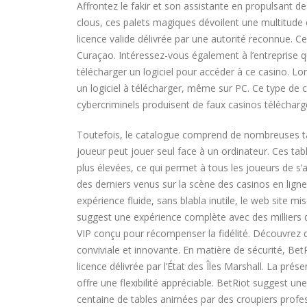
Affrontez le fakir et son assistante en propulsant 
clous, ces palets magiques dévoilent une multitude 
licence valide délivrée par une autorité reconnue. Ce
Curaçao. Intéressez-vous également à l’entreprise q
télécharger un logiciel pour accéder à ce casino. Lo
un logiciel à télécharger, même sur PC. Ce type de ca
cybercriminels produisent de faux casinos télécharg
Toutefois, le catalogue comprend de nombreuses tab
joueur peut jouer seul face à un ordinateur. Ces ta
plus élevées, ce qui permet à tous les joueurs de s’
des derniers venus sur la scène des casinos en ligne,
expérience fluide, sans blabla inutile, le web site mise
suggest une expérience complète avec des milliers 
VIP conçu pour récompenser la fidélité. Découvrez d
conviviale et innovante. En matière de sécurité, Be
licence délivrée par l’État des Îles Marshall. La p
offre une flexibilité appréciable. BetRiot suggest u
centaine de tables animées par des croupiers profes