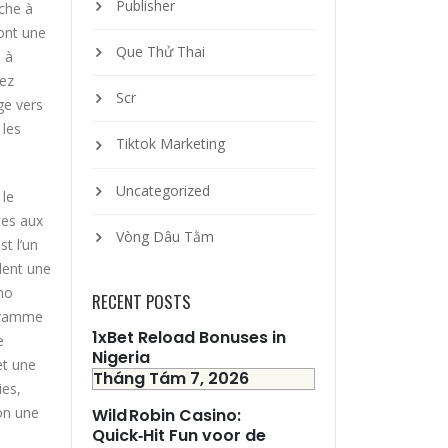
Publisher
nche à
ont une
Que Thử Thai
e à
vez
Scr
ge vers
 les
Tiktok Marketing
Uncategorized
 le
tes aux
Vòng Dâu Tằm
t l’un
ulent une
ino
RECENT POSTS
ogramme
1xBet Reload Bonuses in
e
Nigeria
et une
Tháng Tám 7, 2026
ies,
ion une
Wild Robin Casino:
Quick‑Hit Fun voor de