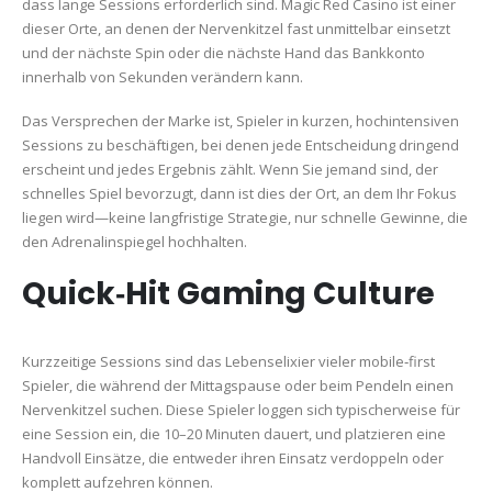
dass lange Sessions erforderlich sind. Magic Red Casino ist einer
Quick‑
dieser Orte, an denen der Nervenkitzel fast unmittelbar einsetzt
Slots
und der nächste Spin oder die nächste Hand das Bankkonto
&
innerhalb von Sekunden verändern kann.
Live
Game
Das Versprechen der Marke ist, Spieler in kurzen, hochintensiven
for
Sessions zu beschäftigen, bei denen jede Entscheidung dringend
Fast
erscheint und jedes Ergebnis zählt. Wenn Sie jemand sind, der
Wins
schnelles Spiel bevorzugt, dann ist dies der Ort, an dem Ihr Fokus
liegen wird—keine langfristige Strategie, nur schnelle Gewinne, die
den Adrenalinspiegel hochhalten.
Quick‑Hit Gaming Culture
Kurzzeitige Sessions sind das Lebenselixier vieler mobile‑first
Spieler, die während der Mittagspause oder beim Pendeln einen
Nervenkitzel suchen. Diese Spieler loggen sich typischerweise für
eine Session ein, die 10–20 Minuten dauert, und platzieren eine
Handvoll Einsätze, die entweder ihren Einsatz verdoppeln oder
komplett aufzehren können.