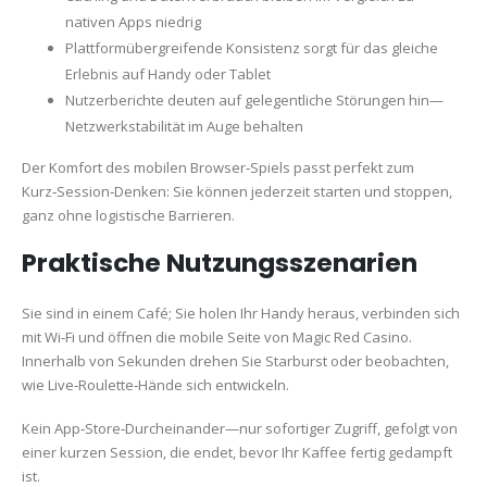
nativen Apps niedrig
Plattformübergreifende Konsistenz sorgt für das gleiche
Erlebnis auf Handy oder Tablet
Nutzerberichte deuten auf gelegentliche Störungen hin—
Netzwerkstabilität im Auge behalten
Der Komfort des mobilen Browser‑Spiels passt perfekt zum
Kurz‑Session‑Denken: Sie können jederzeit starten und stoppen,
ganz ohne logistische Barrieren.
Praktische Nutzungsszenarien
Sie sind in einem Café; Sie holen Ihr Handy heraus, verbinden sich
mit Wi‑Fi und öffnen die mobile Seite von Magic Red Casino.
Innerhalb von Sekunden drehen Sie Starburst oder beobachten,
wie Live‑Roulette‑Hände sich entwickeln.
Kein App‑Store‑Durcheinander—nur sofortiger Zugriff, gefolgt von
einer kurzen Session, die endet, bevor Ihr Kaffee fertig gedampft
ist.