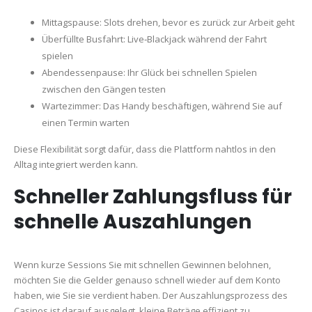
Mittagspause: Slots drehen, bevor es zurück zur Arbeit geht
Überfüllte Busfahrt: Live‑Blackjack während der Fahrt
spielen
Abendessenpause: Ihr Glück bei schnellen Spielen
zwischen den Gängen testen
Wartezimmer: Das Handy beschäftigen, während Sie auf
einen Termin warten
Diese Flexibilität sorgt dafür, dass die Plattform nahtlos in den
Alltag integriert werden kann.
Schneller Zahlungsfluss für
schnelle Auszahlungen
Wenn kurze Sessions Sie mit schnellen Gewinnen belohnen,
möchten Sie die Gelder genauso schnell wieder auf dem Konto
haben, wie Sie sie verdient haben. Der Auszahlungsprozess des
Casinos ist darauf ausgelegt, kleine Beträge effizient zu