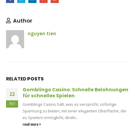
Author
nguyen tien
RELATED
POSTS
Gomblingo Casino: Schnelle Belohnungen
22
für schnelles Spielen
Th7
Gomblingo Casino hält, was es verspricht, sofortige
Spannung zu bieten, mit einer eleganten Oberfläche, die
es Spielern ermöglicht, direkt...
read more