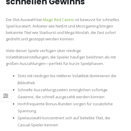
schnellen Gewinns
Die Slot‑Auswahl bei
Magic Red Casino
ist bewusst für schnelles
Spiel kuratiert. Anbieter wie NetEnt und Microgaming bringen
bekannte Titel wie Starburst und Mega Moolah, die fast sofort
gedreht und gestoppt werden können.
Viele dieser Spiele verfügen über niedrige
Volatilitätseinstellungen, die Spieler häufiger belohnen als mit
großen Auszahlungen—perfekt für kurze Spielphasen.
Slots mit niedriger bis mittlerer Volatilität dominieren die
Bibliothek
Schnelle Auszahlungszeiten ermöglichen sofortige
Gewinne, die schnell ausgezahlt werden können
Hochfrequente Bonus‑Runden sorgen für zusätzliche
Spannung
Spielauswahl konzentriert sich auf beliebte Titel, die
Casual‑Spieler kennen