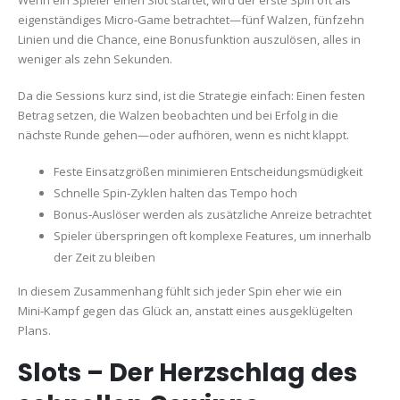
Wenn ein Spieler einen Slot startet, wird der erste Spin oft als
eigenständiges Micro‑Game betrachtet—fünf Walzen, fünfzehn
Linien und die Chance, eine Bonusfunktion auszulösen, alles in
weniger als zehn Sekunden.
Da die Sessions kurz sind, ist die Strategie einfach: Einen festen
Betrag setzen, die Walzen beobachten und bei Erfolg in die
nächste Runde gehen—oder aufhören, wenn es nicht klappt.
Feste Einsatzgrößen minimieren Entscheidungsmüdigkeit
Schnelle Spin‑Zyklen halten das Tempo hoch
Bonus‑Auslöser werden als zusätzliche Anreize betrachtet
Spieler überspringen oft komplexe Features, um innerhalb
der Zeit zu bleiben
In diesem Zusammenhang fühlt sich jeder Spin eher wie ein
Mini‑Kampf gegen das Glück an, anstatt eines ausgeklügelten
Plans.
Slots – Der Herzschlag des