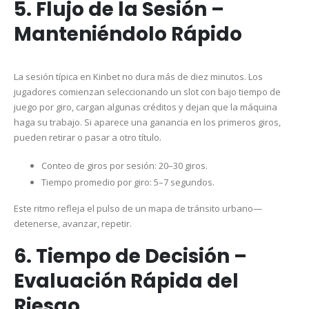
5. Flujo de la Sesión –
Manteniéndolo Rápido
La sesión típica en Kinbet no dura más de diez minutos. Los
jugadores comienzan seleccionando un slot con bajo tiempo de
juego por giro, cargan algunas créditos y dejan que la máquina
haga su trabajo. Si aparece una ganancia en los primeros giros,
pueden retirar o pasar a otro título.
Conteo de giros por sesión: 20–30 giros.
Tiempo promedio por giro: 5–7 segundos.
Este ritmo refleja el pulso de un mapa de tránsito urbano—
detenerse, avanzar, repetir.
6. Tiempo de Decisión –
Evaluación Rápida del
Riesgo