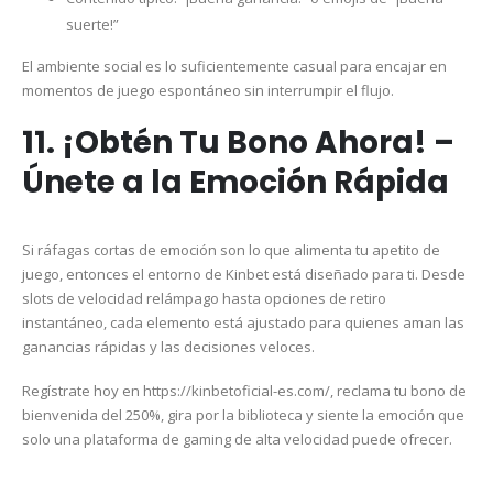
suerte!”
El ambiente social es lo suficientemente casual para encajar en
momentos de juego espontáneo sin interrumpir el flujo.
11. ¡Obtén Tu Bono Ahora! –
Únete a la Emoción Rápida
Si ráfagas cortas de emoción son lo que alimenta tu apetito de
juego, entonces el entorno de Kinbet está diseñado para ti. Desde
slots de velocidad relámpago hasta opciones de retiro
instantáneo, cada elemento está ajustado para quienes aman las
ganancias rápidas y las decisiones veloces.
Regístrate hoy en https://kinbetoficial-es.com/, reclama tu bono de
bienvenida del 250%, gira por la biblioteca y siente la emoción que
solo una plataforma de gaming de alta velocidad puede ofrecer.