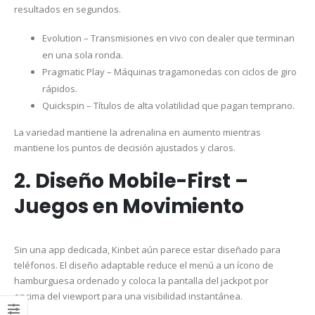
resultados en segundos.
Evolution – Transmisiones en vivo con dealer que terminan
en una sola ronda.
Pragmatic Play – Máquinas tragamonedas con ciclos de giro
rápidos.
Quickspin – Títulos de alta volatilidad que pagan temprano.
La variedad mantiene la adrenalina en aumento mientras
mantiene los puntos de decisión ajustados y claros.
2. Diseño Mobile-First –
Juegos en Movimiento
Sin una app dedicada, Kinbet aún parece estar diseñado para
teléfonos. El diseño adaptable reduce el menú a un ícono de
hamburguesa ordenado y coloca la pantalla del jackpot por
encima del viewport para una visibilidad instantánea.