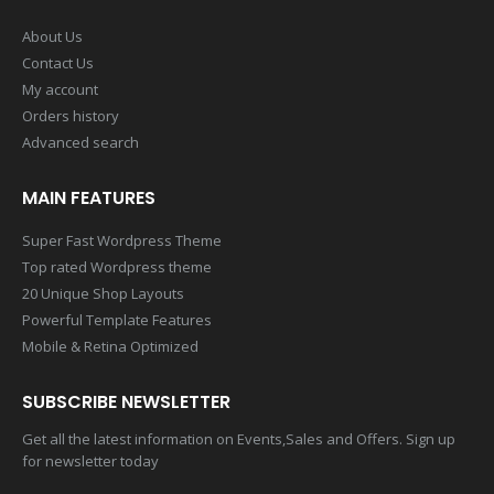
About Us
Contact Us
My account
Orders history
Advanced search
MAIN FEATURES
Super Fast Wordpress Theme
Top rated Wordpress theme
20 Unique Shop Layouts
Powerful Template Features
Mobile & Retina Optimized
SUBSCRIBE NEWSLETTER
Get all the latest information on Events,Sales and Offers. Sign up
for newsletter today