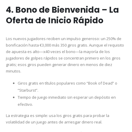
4. Bono de Bienvenida – La
Oferta de Inicio Rápido
Los nuevos jugadores reciben un impulso generoso: un 250% de
bonificación hasta €3,000 más 350 giros gratis. Aunque el requisito
de apuesta es alto—x40 veces el bono—la mayoría de los
jugadores de golpes rápidos se concentran primero en los giros
gratis; esos giros pueden generar dinero en menos de diez
minutos.
Giros gratis en títulos populares como “Book of Dead” o
“Starburst”.
Tiempo de juego inmediato sin esperar un depósito en
efectivo.
La estrategia es simple: usa los giros gratis para probar la
volatilidad de un juego antes de arriesgar dinero real.