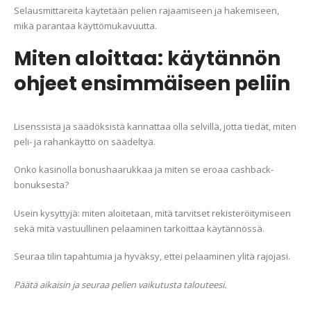
Selausmittareita käytetään pelien rajaamiseen ja hakemiseen,
mikä parantaa käyttömukavuutta.
Miten aloittaa: käytännön
ohjeet ensimmäiseen peliin
Lisenssistä ja säädöksistä kannattaa olla selvillä, jotta tiedät, miten
peli- ja rahankäyttö on säädeltyä.
Onko kasinolla bonushaarukkaa ja miten se eroaa cashback-
bonuksesta?
Usein kysyttyjä: miten aloitetaan, mitä tarvitset rekisteröitymiseen
sekä mitä vastuullinen pelaaminen tarkoittaa käytännössä.
Seuraa tilin tapahtumia ja hyväksy, ettei pelaaminen ylitä rajojasi.
Päätä aikaisin ja seuraa pelien vaikutusta talouteesi.