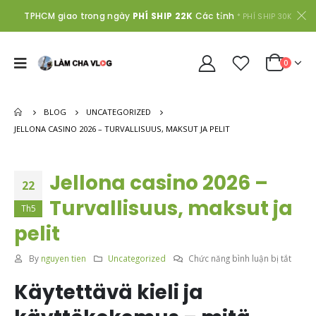
TPHCM giao trong ngày
PHÍ SHIP 22K
Các tỉnh
* PHÍ SHIP 30K
0
BLOG
UNCATEGORIZED
JELLONA CASINO 2026 – TURVALLISUUS, MAKSUT JA PELIT
Jellona casino 2026 –
22
Turvallisuus, maksut ja
Th5
pelit
ở
By
nguyen tien
Uncategorized
Chức năng bình luận bị tắt
Jellon
Käytettävä kieli ja
casin
2026