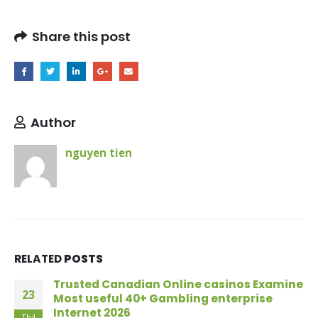
Share this post
Author
nguyen tien
RELATED
POSTS
Trusted Canadian Online casinos Examine
23
Most useful 40+ Gambling enterprise
Internet 2026
Th4