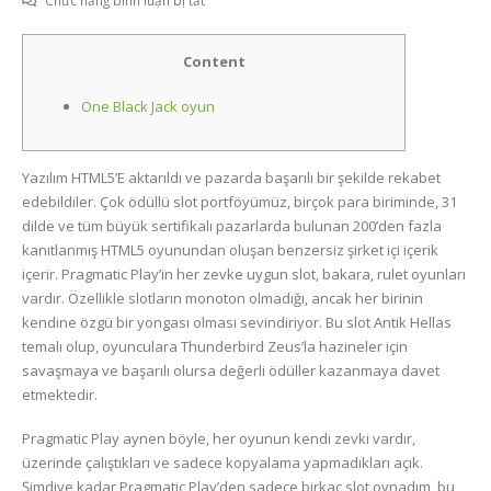
Her
spin’de
Content
eğlenceli
bir
One Black Jack oyun
deneyim
Pragmatic
Play
Yazılım HTML5’E aktarıldı ve pazarda başarılı bir şekilde rekabet
demo
edebildiler. Çok ödüllü slot portföyümüz, birçok para biriminde, 31
Türkçe
dilde ve tüm büyük sertifikalı pazarlarda bulunan 200’den fazla
ile
kanıtlanmış HTML5 oyunundan oluşan benzersiz şirket içi içerik
yaşanıyor
içerir. Pragmatic Play’in her zevke uygun slot, bakara, rulet oyunları
vardır. Özellikle slotların monoton olmadığı, ancak her birinin
kendine özgü bir yongası olması sevindiriyor. Bu slot Antik Hellas
temalı olup, oyunculara Thunderbird Zeus’la hazineler için
savaşmaya ve başarılı olursa değerli ödüller kazanmaya davet
etmektedir.
Pragmatic Play aynen böyle, her oyunun kendi zevki vardır,
üzerinde çalıştıkları ve sadece kopyalama yapmadıkları açık.
Şimdiye kadar Pragmatic Play’den sadece birkaç slot oynadım, bu