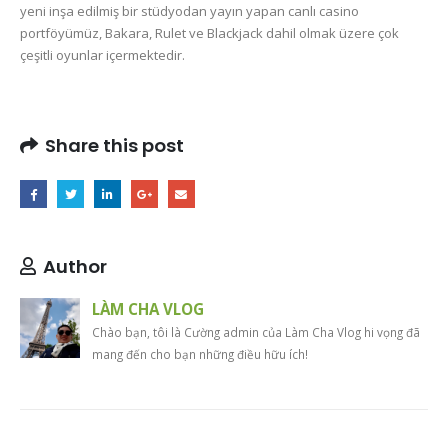
yeni inşa edilmiş bir stüdyodan yayın yapan canlı casino
portföyümüz, Bakara, Rulet ve Blackjack dahil olmak üzere çok
çeşitli oyunlar içermektedir.
Share this post
Author
LÀM CHA VLOG
Chào bạn, tôi là Cường admin của Làm Cha Vlog hi vọng đã
mang đến cho bạn những điều hữu ích!