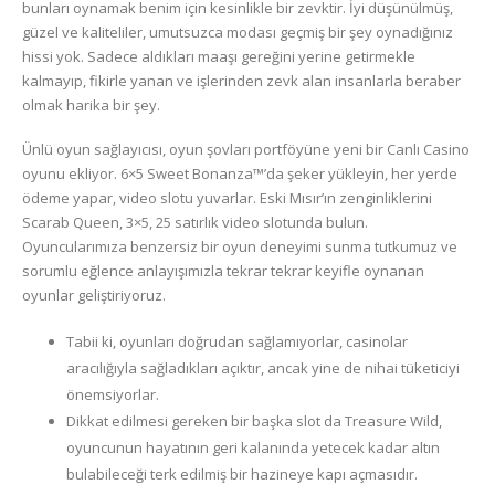
bunları oynamak benim için kesinlikle bir zevktir. İyi düşünülmüş,
güzel ve kaliteliler, umutsuzca modası geçmiş bir şey oynadığınız
hissi yok. Sadece aldıkları maaşı gereğini yerine getirmekle
kalmayıp, fikirle yanan ve işlerinden zevk alan insanlarla beraber
olmak harika bir şey.
Ünlü oyun sağlayıcısı, oyun şovları portföyüne yeni bir Canlı Casino
oyunu ekliyor. 6×5 Sweet Bonanza™’da şeker yükleyin, her yerde
ödeme yapar, video slotu yuvarlar. Eski Mısır’ın zenginliklerini
Scarab Queen, 3×5, 25 satırlık video slotunda bulun.
Oyuncularımıza benzersiz bir oyun deneyimi sunma tutkumuz ve
sorumlu eğlence anlayışımızla tekrar tekrar keyifle oynanan
oyunlar geliştiriyoruz.
Tabii ki, oyunları doğrudan sağlamıyorlar, casinolar
aracılığıyla sağladıkları açıktır, ancak yine de nihai tüketiciyi
önemsiyorlar.
Dikkat edilmesi gereken bir başka slot da Treasure Wild,
oyuncunun hayatının geri kalanında yetecek kadar altın
bulabileceği terk edilmiş bir hazineye kapı açmasıdır.