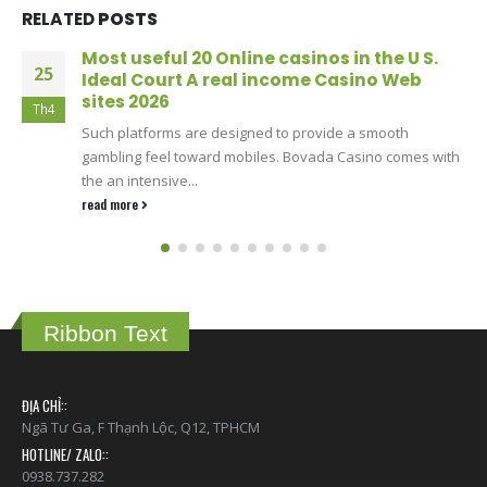
RELATED
POSTS
That it means that the latest thrill off a
25
pleasant bonus will not direct in order to
overspending
Th4
Bonus discipline is when members exploit advertisements
in ways one break local casino laws and regulations, like
beginning multiple...
read more
Ribbon Text
ĐỊA CHỈ::
Ngã Tư Ga, F Thạnh Lộc, Q12, TPHCM
HOTLINE/ ZALO::
0938.737.282