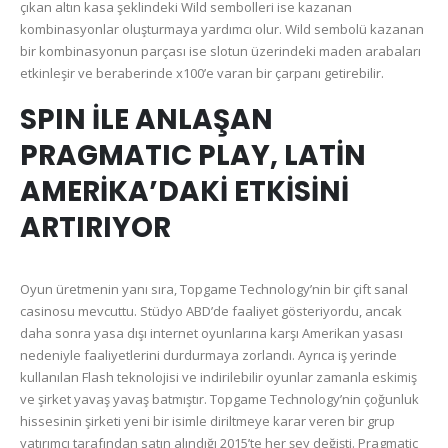
çıkan altın kasa şeklindeki Wild sembolleri ise kazanan
kombinasyonlar oluşturmaya yardımcı olur. Wild sembolü kazanan
bir kombinasyonun parçası ise slotun üzerindeki maden arabaları
etkinleşir ve beraberinde x100’e varan bir çarpanı getirebilir.
SPIN İLE ANLAŞAN
PRAGMATIC PLAY, LATİN
AMERİKA’DAKİ ETKİSİNİ
ARTIRIYOR
Oyun üretmenin yanı sıra, Topgame Technology’nin bir çift sanal
casinosu mevcuttu. Stüdyo ABD’de faaliyet gösteriyordu, ancak
daha sonra yasa dışı internet oyunlarına karşı Amerikan yasası
nedeniyle faaliyetlerini durdurmaya zorlandı. Ayrıca iş yerinde
kullanılan Flash teknolojisi ve indirilebilir oyunlar zamanla eskimiş
ve şirket yavaş yavaş batmıştır. Topgame Technology’nin çoğunluk
hissesinin şirketi yeni bir isimle diriltmeye karar veren bir grup
yatırımcı tarafından satın alındığı 2015’te her şey değişti. Pragmatic