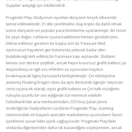
Supplier adaylığı için ödüllendirdi.
Pragmatic Play Stüdyonun oyunları dünyanın birçok ülkesinde
temsil edilmektedir, 31 dile çevrilmekte olup kripto da dahil olmak
üzere dünyanın en popüler para birimlerine uyarlanmıştır. Bir resim
bir şeye değer, ruhlarını oyuna kattıklarını hemen görebilirsiniz.
Dikkat edilmesi gereken bir başka slot da Treasure Wild,
oyuncunun hayatının geri kalanında yetecek kadar altın
bulabileceği terk edilmiş bir hazineye kapı açmasıdır. Slotların
teması son derece çeşitlidir, ancak hepsi kusursuz grafik kalitesi, iyi
düşünülmüş ve ilgili ses efektleri ve oyuncuları kayıtsız
bırakmayacak ilginç bonuslarla birleştirilmiştir. Çin mitolojisine
adanmış Floating Dragon slotu da aynı derecede ilginçtir. Heyecan
verici oyuna ek olarak, eşsiz grafik kalitesi ve Çin halk müziğinin
ruhuyla uyumlu bir ses eşliğinde sizi memnun edebilir.
Cebelitarık’taki ana merkezimizden, CEO’muz Julian Jarvis
önderliğinde faaliyetlerini sürdüren Pragmatic Play, iGaming
sektöründeki en başarılı operatör markalarına oyuncuların favori
içeriklerini sunan lider içerik sağlayıcısıdır. Pragmatic Play’deki
slotlarda diğerlerinden daha sık kazandığımı söyleyemem, ancak