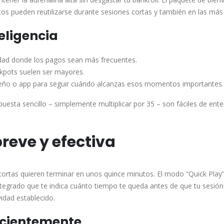
stos pueden reutilizarse durante sesiones cortas y también en las más 
teligencia
ilidad donde los pagos sean más frecuentes.
ckpots suelen ser mayores.
ueño o app para seguir cuándo alcanzas esos momentos importantes.
puesta sencillo – simplemente multiplicar por 35 – son fáciles de ent
breve y efectiva
cortas quieren terminar en unos quince minutos. El modo “Quick Play
tegrado que te indica cuánto tiempo te queda antes de que tu sesión
idad establecido.
ficientemente