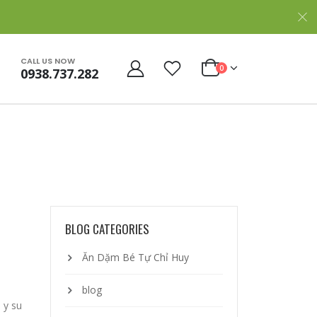
CALL US NOW
0
0938.737.282
BLOG CATEGORIES
Ăn Dặm Bé Tự Chỉ Huy
blog
 y su