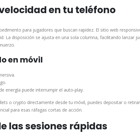
 velocidad en tu teléfono
pedimento para jugadores que buscan rapidez. El sitio web responsiv
d. La disposición se ajusta en una sola columna, facilitando lanzar j
lmuerzo.
do en móvil
mersiva.
ego.
e energía puede interrumpir el auto‑play.
lets o crypto directamente desde tu móvil, puedes depositar o retirar
ncial para esas ráfagas cortas de acción.
de las sesiones rápidas