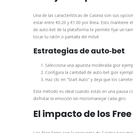
Una de las características de Casinia son sus opcio
estar entre €0.20 y €1.00 por línea. Esto mantiene 
de auto‑bet de la plataforma te permite fijar un ta
tocar tu ratón o pantalla del móvil.
Estrategias de auto‑bet
Selecciona una apuesta moderada (por ejempl
Configura la cantidad de auto‑bet (por ejemplo
Haz clic en “Start Auto” y deja que los carretes
Este método es ideal cuando estás en una pausa cort
disfrutar la emoción sin micromanejar cada giro.
El impacto de los Free
Los Free Spins son la respuesta de Casinia para mant