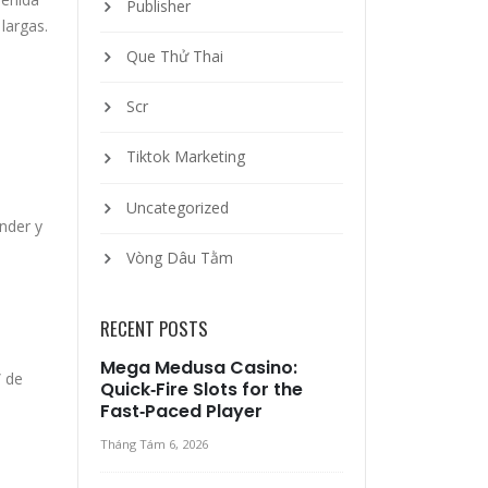
Publisher
largas.
Que Thử Thai
Scr
Tiktok Marketing
Uncategorized
ender y
Vòng Dâu Tằm
RECENT POSTS
Mega Medusa Casino:
” de
Quick‑Fire Slots for the
Fast‑Paced Player
Tháng Tám 6, 2026