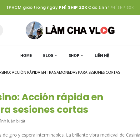
TPHCM giao trong ngày
PHÍ SHIP 22K
Các tỉnh
* PHÍ SHIP 30K
HOME
BLOG
SHOP
LIÊN HỆ
CASINO: ACCIÓN RÁPIDA EN TRAGAMONEDAS PARA SESIONES CORTAS
ino: Acción rápida en
a sesiones cortas
ở
nh luận bị tắt
Casinia
e giro y espera interminables. La brillante vibra medieval de Casinia
Online