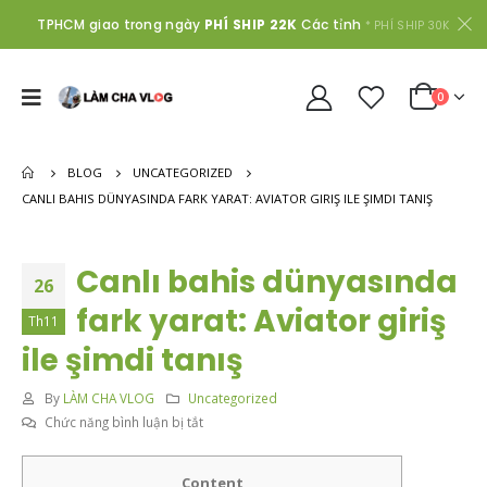
TPHCM giao trong ngày
PHÍ SHIP 22K
Các tỉnh
* PHÍ SHIP 30K
0
BLOG
UNCATEGORIZED
CANLI BAHIS DÜNYASINDA FARK YARAT: AVIATOR GIRIŞ ILE ŞIMDI TANIŞ
Canlı bahis dünyasında
26
fark yarat: Aviator giriş
Th11
ile şimdi tanış
By
LÀM CHA VLOG
Uncategorized
ở
Chức năng bình luận bị tắt
Canlı
bahis
Content