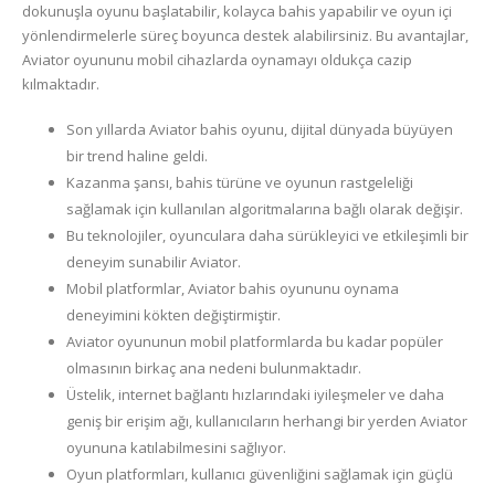
dokunuşla oyunu başlatabilir, kolayca bahis yapabilir ve oyun içi
yönlendirmelerle süreç boyunca destek alabilirsiniz. Bu avantajlar,
Aviator oyununu mobil cihazlarda oynamayı oldukça cazip
kılmaktadır.
Son yıllarda Aviator bahis oyunu, dijital dünyada büyüyen
bir trend haline geldi.
Kazanma şansı, bahis türüne ve oyunun rastgeleliği
sağlamak için kullanılan algoritmalarına bağlı olarak değişir.
Bu teknolojiler, oyunculara daha sürükleyici ve etkileşimli bir
deneyim sunabilir Aviator.
Mobil platformlar, Aviator bahis oyununu oynama
deneyimini kökten değiştirmiştir.
Aviator oyununun mobil platformlarda bu kadar popüler
olmasının birkaç ana nedeni bulunmaktadır.
Üstelik, internet bağlantı hızlarındaki iyileşmeler ve daha
geniş bir erişim ağı, kullanıcıların herhangi bir yerden Aviator
oyununa katılabilmesini sağlıyor.
Oyun platformları, kullanıcı güvenliğini sağlamak için güçlü