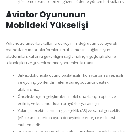
şifreleme teknolojileri ve güvenli ödeme yöntemleri kullanır.
Aviator Oyununun
Mobildeki Yükselişi
Yukarıdaki unsurlar, kullanıcı deneyimini doğrudan etkileyerek
oyuncuların mobil platformları tercih etmesini sağlar. Oyun
platformları, kullanıcı güvenliğini sağlamak için güçlü şifreleme
teknolojileri ve güvenli ödeme yöntemleri kullanır.
Birkaç dokunuşla oyunu başlatabilir, kolayca bahis yapabilir
ve oyun içi yönlendirmelerle süreç boyunca destek
alabilirsiniz.
Öncelikle, oyun geliştiricileri, mobil cihazlar için optimize
edilmiş ve kullanıcı dostu arayüzler yaratmıştır.
Yakın gelecekte, artırılmış gerçeklik (AR) ve sanal gerçeklik
(VR) teknolojilerinin oyun deneyimine entegre edilmesi
muhtemeldir.
Bu teknolojiler, oyunculara daha sürükleyici ve etkileşimli bir