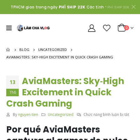
TPHCM giao trong ngày
PHÍ SHIP 22K
Các tỉnh
* PHÍ SHIP 30K
0
BLOG
UNCATEGORIZED
AVIAMASTERS: SKY‑HIGH EXCITEMENT IN QUICK CRASH GAMING
AviaMasters: Sky‑High
13
Excitement in Quick
Th6
Crash Gaming
ở
By
nguyen tien
Uncategorized
Chức năng bình luận bị tắt
AviaM
Por qué
AviaMasters
Sky‑Hi
Excit