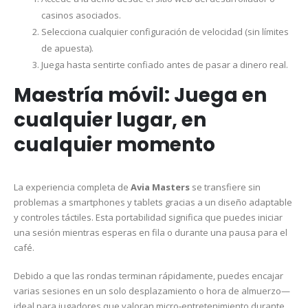
casinos asociados.
Selecciona cualquier configuración de velocidad (sin límites
de apuesta).
Juega hasta sentirte confiado antes de pasar a dinero real.
Maestría móvil: Juega en
cualquier lugar, en
cualquier momento
La experiencia completa de
Avia Masters
se transfiere sin
problemas a smartphones y tablets gracias a un diseño adaptable
y controles táctiles. Esta portabilidad significa que puedes iniciar
una sesión mientras esperas en fila o durante una pausa para el
café.
Debido a que las rondas terminan rápidamente, puedes encajar
varias sesiones en un solo desplazamiento o hora de almuerzo—
ideal para jugadores que valoran micro‑entretenimiento durante