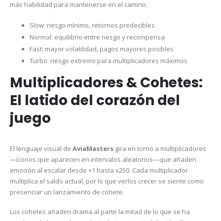
más habilidad para mantenerse en el camino.
Slow: riesgo mínimo, retornos predecibles
Normal: equilibrio entre riesgo y recompensa
Fast: mayor volatilidad, pagos mayores posibles
Turbo: riesgo extremo para multiplicadores máximos
Multiplicadores & Cohetes:
El latido del corazón del
juego
El lenguaje visual de
AviaMasters
gira en torno a multiplicadores
—íconos que aparecen en intervalos aleatorios—que añaden
emoción al escalar desde +1 hasta x250. Cada multiplicador
multiplica el saldo actual, por lo que verlos crecer se siente como
presenciar un lanzamiento de cohete.
Los cohetes añaden drama al partir la mitad de lo que se ha