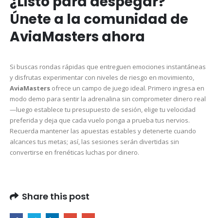
¿Listo para despegar?
Únete a la comunidad de
AviaMasters
ahora
Si buscas rondas rápidas que entreguen emociones instantáneas
y disfrutas experimentar con niveles de riesgo en movimiento,
AviaMasters
ofrece un campo de juego ideal. Primero ingresa en
modo demo para sentir la adrenalina sin comprometer dinero real
—luego establece tu presupuesto de sesión, elige tu velocidad
preferida y deja que cada vuelo ponga a prueba tus nervios.
Recuerda mantener las apuestas estables y detenerte cuando
alcances tus metas; así, las sesiones serán divertidas sin
convertirse en frenéticas luchas por dinero.
Share this post