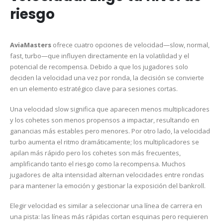
riesgo
AviaMasters
ofrece cuatro opciones de velocidad—slow, normal,
fast, turbo—que influyen directamente en la volatilidad y el
potencial de recompensa. Debido a que los jugadores solo
deciden la velocidad una vez por ronda, la decisión se convierte
en un elemento estratégico clave para sesiones cortas.
Una velocidad slow significa que aparecen menos multiplicadores
y los cohetes son menos propensos a impactar, resultando en
ganancias más estables pero menores. Por otro lado, la velocidad
turbo aumenta el ritmo dramáticamente; los multiplicadores se
apilan más rápido pero los cohetes son más frecuentes,
amplificando tanto el riesgo como la recompensa. Muchos
jugadores de alta intensidad alternan velocidades entre rondas
para mantener la emoción y gestionar la exposición del bankroll.
Elegir velocidad es similar a seleccionar una línea de carrera en
una pista: las líneas más rápidas cortan esquinas pero requieren