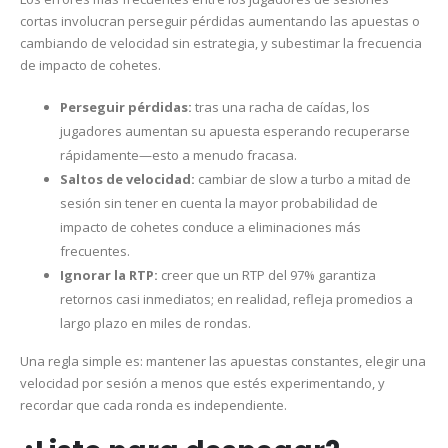
cortas involucran perseguir pérdidas aumentando las apuestas o
cambiando de velocidad sin estrategia, y subestimar la frecuencia
de impacto de cohetes.
Perseguir pérdidas:
tras una racha de caídas, los
jugadores aumentan su apuesta esperando recuperarse
rápidamente—esto a menudo fracasa.
Saltos de velocidad:
cambiar de slow a turbo a mitad de
sesión sin tener en cuenta la mayor probabilidad de
impacto de cohetes conduce a eliminaciones más
frecuentes.
Ignorar la RTP:
creer que un RTP del 97% garantiza
retornos casi inmediatos; en realidad, refleja promedios a
largo plazo en miles de rondas.
Una regla simple es: mantener las apuestas constantes, elegir una
velocidad por sesión a menos que estés experimentando, y
recordar que cada ronda es independiente.