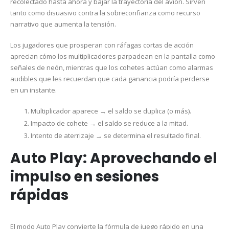
recolectado hasta ahora y bajar la trayectoria del avión. Sirven
tanto como disuasivo contra la sobreconfianza como recurso
narrativo que aumenta la tensión.
Los jugadores que prosperan con ráfagas cortas de acción
aprecian cómo los multiplicadores parpadean en la pantalla como
señales de neón, mientras que los cohetes actúan como alarmas
audibles que les recuerdan que cada ganancia podría perderse
en un instante.
Multiplicador aparece → el saldo se duplica (o más).
Impacto de cohete → el saldo se reduce a la mitad.
Intento de aterrizaje → se determina el resultado final.
Auto Play: Aprovechando el
impulso en sesiones
rápidas
El modo Auto Play convierte la fórmula de juego rápido en una