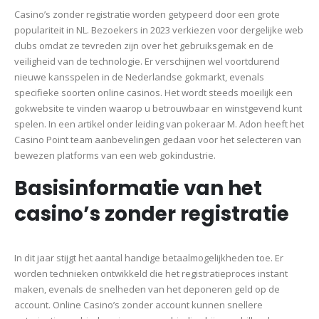
Casino’s zonder registratie worden getypeerd door een grote
bij
populariteit in NL. Bezoekers in 2023 verkiezen voor dergelijke web
kieze
clubs omdat ze tevreden zijn over het gebruiksgemak en de
van
veiligheid van de technologie. Er verschijnen wel voortdurend
een
nieuwe kansspelen in de Nederlandse gokmarkt, evenals
casino
specifieke soorten online casinos. Het wordt steeds moeilijk een
geen
gokwebsite te vinden waarop u betrouwbaar en winstgevend kunt
verific
spelen. In een artikel onder leiding van pokeraar M. Adon heeft het
vanaf
Casino Point team aanbevelingen gedaan voor het selecteren van
Marti
bewezen platforms van een web gokindustrie.
Ardon
Basisinformatie van het
casino’s zonder registratie
In dit jaar stijgt het aantal handige betaalmogelijkheden toe. Er
worden technieken ontwikkeld die het registratieproces instant
maken, evenals de snelheden van het deponeren geld op de
account. Online Casino’s zonder account kunnen snellere