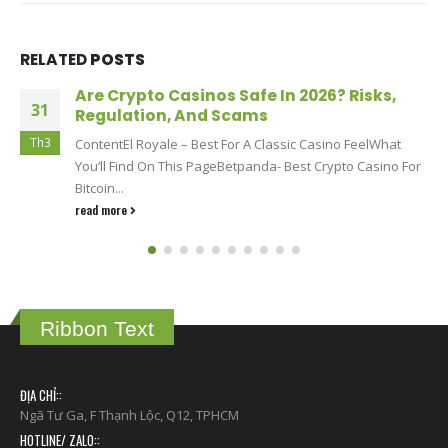
RELATED
POSTS
Are Crypto Casinos Safe In 2026? Risks,
C
22
Regulation, And Scams
h
F
Th4
ContentEl Royale – Best For A Classic Casino FeelWhat
*
You’ll Find On This PageBetpanda- Best Crypto Casino For
S
Bitcoin...
D
read more
r
Ribbon Text
ĐỊA CHỈ::
Ngã Tư Ga, F Thạnh Lộc, Q12, TPHCM
HOTLINE/ ZALO::