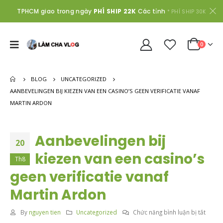
TPHCM giao trong ngày
PHÍ SHIP 22K
Các tỉnh
* PHÍ SHIP 30K
0
BLOG
UNCATEGORIZED
AANBEVELINGEN BIJ KIEZEN VAN EEN CASINO’S GEEN VERIFICATIE VANAF
MARTIN ARDON
Aanbevelingen bij
20
kiezen van een casino’s
Th8
geen verificatie vanaf
Martin Ardon
ở
By
nguyen tien
Uncategorized
Chức năng bình luận bị tắt
Aanbe