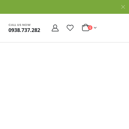
CALL US NOW
0
0938.737.282