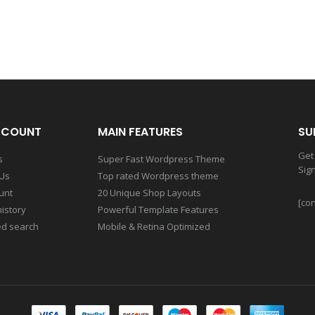
CCOUNT
MAIN FEATURES
SU
Get 
s
Super Fast Wordpress Theme
Sig
 Us
Top rated Wordpress theme
unt
20 Unique Shop Layouts
[con
istory
Powerful Template Features
d search
Mobile & Retina Optimized