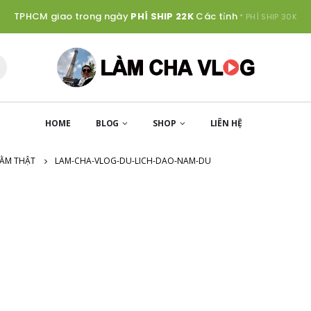
TPHCM giao trong ngày
PHÍ SHIP 22K
Các tỉnh
* PHÍ SHIP 30K
HOME
BLOG
SHOP
LIÊN HỆ
TẰM THẬT
LAM-CHA-VLOG-DU-LICH-DAO-NAM-DU