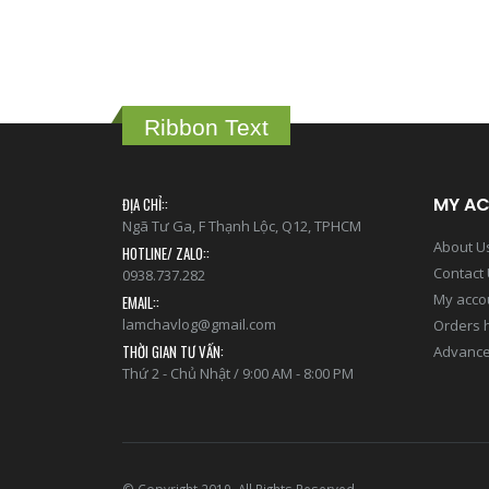
Ribbon Text
MY A
ĐỊA CHỈ::
Ngã Tư Ga, F Thạnh Lộc, Q12, TPHCM
About U
HOTLINE/ ZALO::
Contact
0938.737.282
My acco
EMAIL::
lamchavlog@gmail.com
Orders h
THỜI GIAN TƯ VẤN:
Advance
Thứ 2 - Chủ Nhật / 9:00 AM - 8:00 PM
© Copyright 2019. All Rights Reserved.