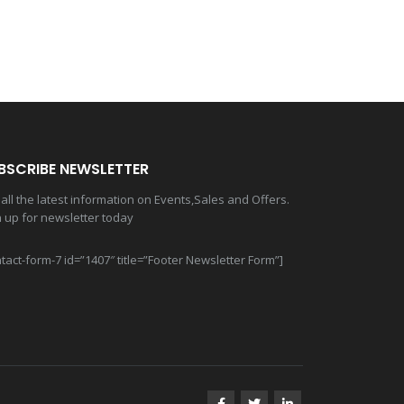
BSCRIBE NEWSLETTER
all the latest information on Events,Sales and Offers.
n up for newsletter today
tact-form-7 id=”1407″ title=”Footer Newsletter Form”]