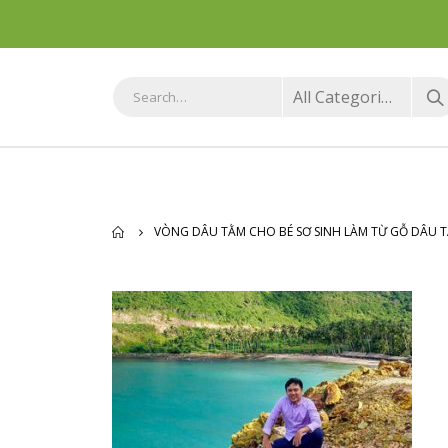
All Categories
VÒNG DÂU TẰM CHO BÉ SƠ SINH LÀM TỪ GỖ DÂU 