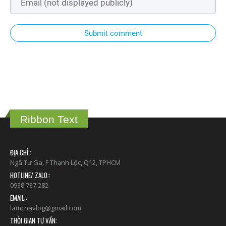
Submit comment
Ribbon Text
ĐỊA CHỈ::
Ngã Tư Ga, F Thạnh Lộc, Q12, TPHCM
HOTLINE/ ZALO::
0938.737.282
EMAIL::
lamchavlog@gmail.com
THỜI GIAN TƯ VẤN: