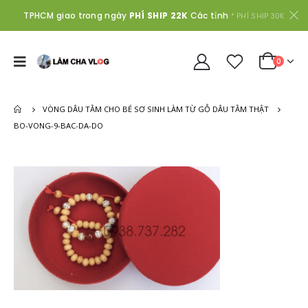
TPHCM giao trong ngày
PHÍ SHIP 22K
Các tỉnh
* PHÍ SHIP 30K
0
VÒNG DÂU TẰM CHO BÉ SƠ SINH LÀM TỪ GỖ DÂU TẰM THẬT
BO-VONG-9-BAC-DA-DO